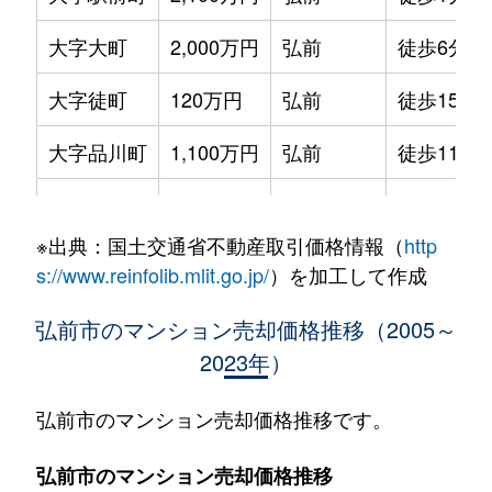
大字大町
2,000万円
弘前
徒歩6分
大字徒町
120万円
弘前
徒歩15分
大字品川町
1,100万円
弘前
徒歩11分
大字住吉町
850万円
弘前
徒歩16分
※出典：国土交通省不動産取引価格情報（
http
大字鉄砲町
390万円
中央弘前
徒歩9分
s://www.reinfolib.mlit.go.jp/
）を加工して作成
大字鉄砲町
110万円
中央弘前
徒歩9分
弘前市のマンション売却価格推移（2005～
2023年）
大字鉄砲町
800万円
弘前
徒歩18分
大字土手町
2,600万円
石川(ＪＲ)
徒歩16分
弘前市のマンション売却価格推移です。
大字土手町
2,300万円
弘前
徒歩16分
弘前市のマンション売却価格推移