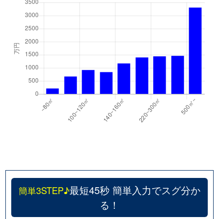
最短45秒 簡単入力でスグ分か
簡単3STEP♪
る！