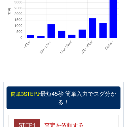
最短45秒 簡単入力でスグ分か
簡単3STEP♪
る！
STEP1
査定を依頼する