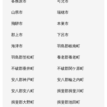
各務原市
可児市
山県市
瑞穂市
飛騨市
本巣市
郡上市
下呂市
海津市
羽島郡岐南町
羽島郡笠松町
養老郡養老町
不破郡垂井町
不破郡関ケ原町
安八郡神戸町
安八郡輪之内町
安八郡安八町
揖斐郡揖斐川町
揖斐郡大野町
揖斐郡池田町