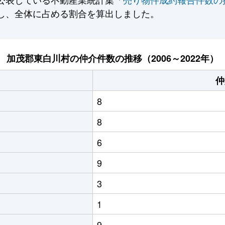
し、全体に占める割合を算出しました。
加茂郡東白川村の仲介件数の推移（2006～2022年）
仲
8
8
6
9
3
1
9