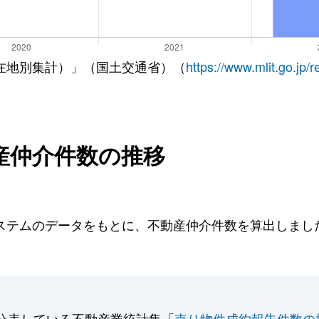
在地別集計）」（国土交通省）（
https://www.mlit.go.jp/
産仲介件数の推移
テムのデータをもとに、不動産仲介件数を算出しました。
。
公表している不動産業統計集「
売り物件成約報告件数の