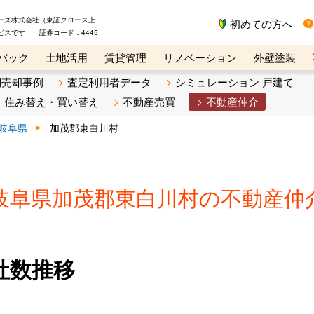
ーズ株式会社（東証グロース上
初めての方へ
ビスです 証券コード：4445
バック
土地活用
賃貸管理
リノベーション
外壁塗装
ライン講座
リビンマガジンBiz
不動産売却ご相談デスク
別売却事例
査定利用者データ
シミュレーション 戸建て
住み替え・買い替え
不動産売買
不動産仲介
岐阜県
加茂郡東白川村
岐阜県加茂郡東白川村の不動産仲
社数推移