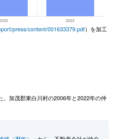
report/press/content/001633379.pdf
）を加工
加茂郡東白川村の2006年と2022年の仲
推移（暦年）
」から、不動産会社が仲介