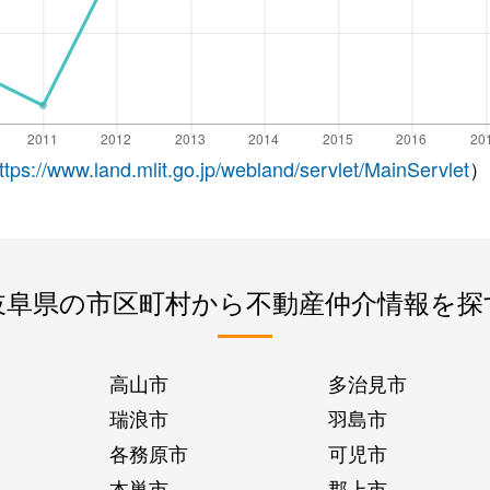
ttps://www.land.mlit.go.jp/webland/servlet/MainServlet
）
岐阜県の市区町村から不動産仲介情報を探
高山市
多治見市
瑞浪市
羽島市
各務原市
可児市
本巣市
郡上市