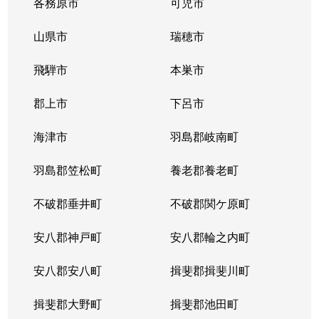
各務原市
可児市
山県市
瑞穂市
飛騨市
本巣市
郡上市
下呂市
海津市
羽島郡岐南町
羽島郡笠松町
養老郡養老町
不破郡垂井町
不破郡関ケ原町
安八郡神戸町
安八郡輪之内町
安八郡安八町
揖斐郡揖斐川町
揖斐郡大野町
揖斐郡池田町