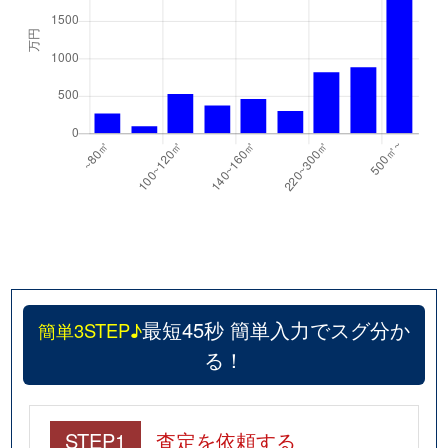
最短45秒 簡単入力でスグ分か
簡単3STEP♪
る！
STEP1
査定を依頼する