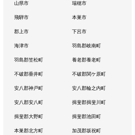
山県市
瑞穂市
飛騨市
本巣市
郡上市
下呂市
海津市
羽島郡岐南町
羽島郡笠松町
養老郡養老町
不破郡垂井町
不破郡関ケ原町
安八郡神戸町
安八郡輪之内町
安八郡安八町
揖斐郡揖斐川町
揖斐郡大野町
揖斐郡池田町
本巣郡北方町
加茂郡坂祝町