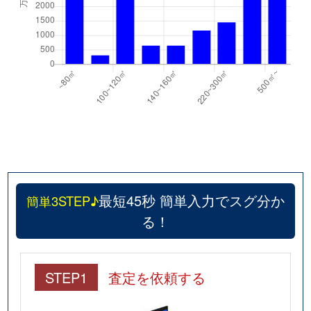
最短45秒 簡単入力でスグ分か
簡単3STEP♪
る！
STEP1
査定を依頼する