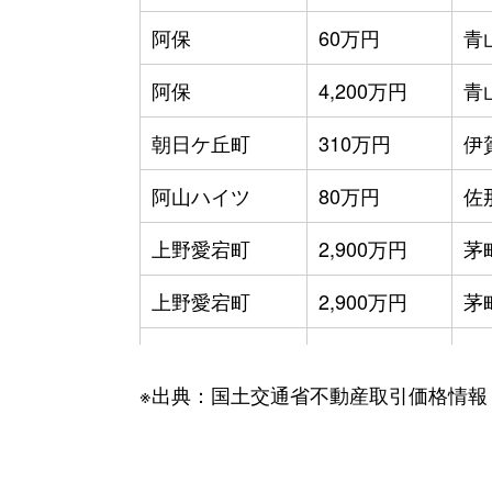
阿保
60万円
青
阿保
4,200万円
青
朝日ケ丘町
310万円
伊
阿山ハイツ
80万円
佐
上野愛宕町
2,900万円
茅
上野愛宕町
2,900万円
茅
上野愛宕町
50万円
茅
※出典：国土交通省不動産取引価格情報
上野愛宕町
190万円
茅
上野恵美須町
1,300万円
茅