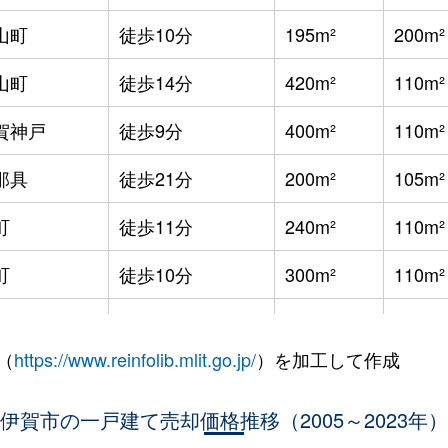
山町
徒歩10分
195m²
200m²
山町
徒歩14分
420m²
110m²
賀神戸
徒歩9分
400m²
110m²
那具
徒歩21分
200m²
105m²
町
徒歩11分
240m²
110m²
町
徒歩10分
300m²
110m²
町
徒歩8分
210m²
125m²
（
https://www.reinfolib.mlit.go.jp/
）を加工して作成
町
徒歩9分
175m²
-
町
伊賀市の一戸建て売却価格推移（2005～2023年）
徒歩3分
280m²
160m²