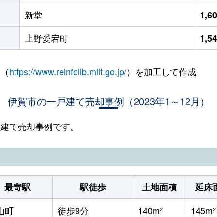
新堂
1,6
上野愛宕町
1,5
 （
https://www.reinfolib.mlit.go.jp/
）を加工して作成
伊賀市の一戸建て売却事例（2023年1～12月）
一戸建て売却事例です。
最寄駅
駅徒歩
土地面積
延床
山町
徒歩9分
140m²
145m²