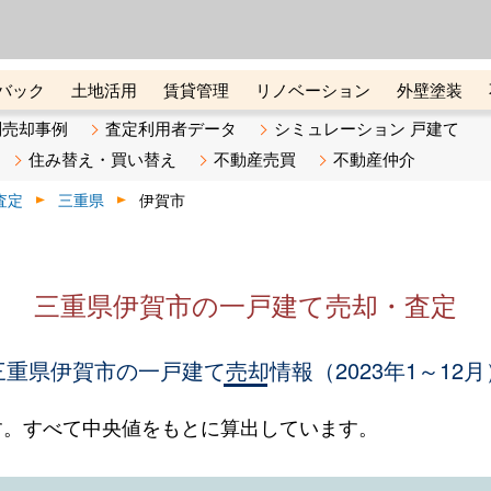
ーズ株式会社（東証グロース上
初めての方へ
ビスです 証券コード：4445
バック
土地活用
賃貸管理
リノベーション
外壁塗装
ライン講座
リビンマガジンBiz
不動産売却ご相談デスク
別売却事例
査定利用者データ
シミュレーション 戸建て
住み替え・買い替え
不動産売買
不動産仲介
査定
三重県
伊賀市
三重県伊賀市の一戸建て売却・査定
三重県伊賀市の一戸建て売却情報（2023年1～12月
す。すべて中央値をもとに算出しています。