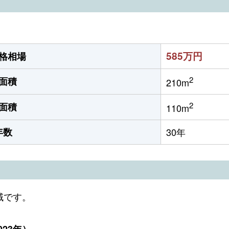
585万円
格相場
2
面積
210m
2
面積
110m
年数
30年
域です。
23年）