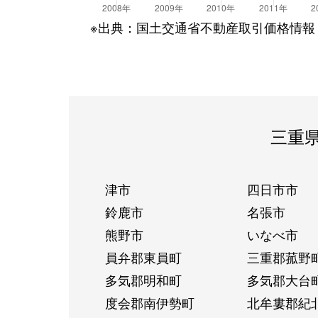
※出典：国土交通省不動産取引価格情報
三重
津市
四日市市
鈴鹿市
名張市
熊野市
いなべ市
員弁郡東員町
三重郡菰野
多気郡明和町
多気郡大台
度会郡南伊勢町
北牟婁郡紀