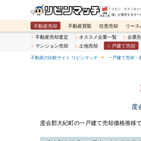
リビン・テクノロジ
場）が運営するサー
不動産売却
不動産買取
任意売却
リース
メタ住宅展示場
ベスト不動産カンパニー
オン
不動産売却査定
オススメ企業一覧
企業
マンション売却
土地売却
戸建て売却
不動産の比較サイト リビンマッチ
一戸建て売却・
度
度会郡大紀町の一戸建て売却価格推移