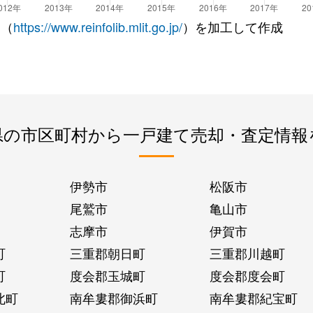
 （
https://www.reinfolib.mlit.go.jp/
）を加工して作成
県の市区町村から一戸建て売却・査定情報
伊勢市
松阪市
尾鷲市
亀山市
志摩市
伊賀市
町
三重郡朝日町
三重郡川越町
町
度会郡玉城町
度会郡度会町
北町
南牟婁郡御浜町
南牟婁郡紀宝町