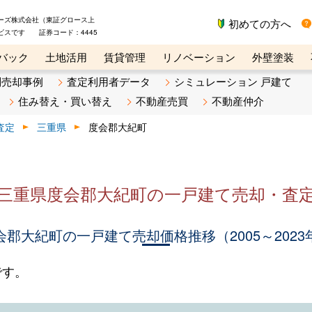
ーズ株式会社（東証グロース上
初めての方へ
ビスです 証券コード：4445
バック
土地活用
賃貸管理
リノベーション
外壁塗装
ライン講座
リビンマガジンBiz
不動産売却ご相談デスク
別売却事例
査定利用者データ
シミュレーション 戸建て
住み替え・買い替え
不動産売買
不動産仲介
査定
三重県
度会郡大紀町
三重県度会郡大紀町の一戸建て売却・査
会郡大紀町の一戸建て売却価格推移（2005～2023
です。