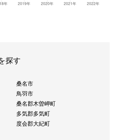
を探す
桑名市
鳥羽市
桑名郡木曽岬町
多気郡多気町
度会郡大紀町