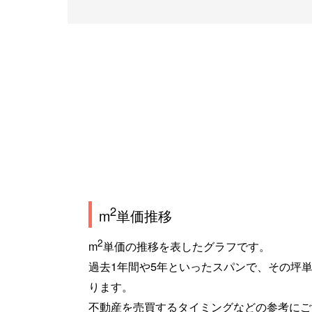
2
m
単価推移
2
m
単価の推移を表したグラフです。
過去1年間や5年といったスパンで、その坪
ります。
不動産を売買するタイミングなどの参考にご