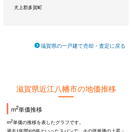
若宮町
4,700万円
近江八幡
徒歩4
犬上郡多賀町
滋賀県の一戸建て売却・査定に戻る
滋賀県近江八幡市の地価推移
2
m
単価推移
2
m
単価の推移を表したグラフです。
過去1年間や5年といったスパンで、その坪単価の上昇・