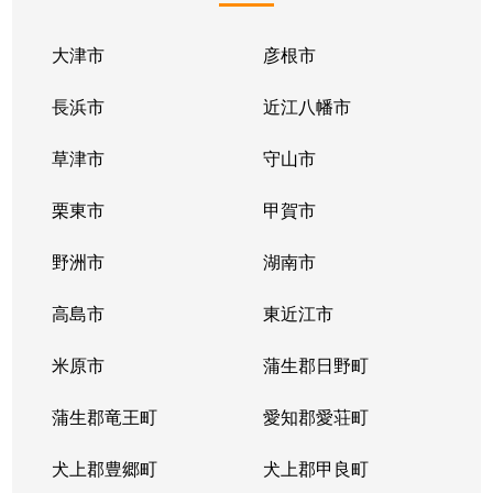
丸の内町
2,600万円
篠原(滋賀)
徒歩4
大津市
彦根市
南本郷町
410万円
近江八幡
徒歩1
長浜市
近江八幡市
若葉町
450万円
近江八幡
徒歩1
草津市
守山市
若宮町
4,200万円
近江八幡
徒歩4
栗東市
甲賀市
若宮町
450万円
近江八幡
徒歩4
野洲市
湖南市
若宮町
3,000万円
近江八幡
徒歩4
高島市
東近江市
若宮町
3,900万円
近江八幡
徒歩4
米原市
蒲生郡日野町
若宮町
3,100万円
近江八幡
徒歩4
蒲生郡竜王町
愛知郡愛荘町
若宮町
3,700万円
近江八幡
徒歩4
犬上郡豊郷町
犬上郡甲良町