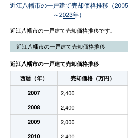
近江八幡市の一戸建て売却価格推移（2005
～2023年）
為心町
1,900万円
近江八幡
徒歩2
上田町
2,900万円
近江八幡
徒歩1
近江八幡市の一戸建て売却価格推移です。
江頭町
4,800万円
篠原(滋賀)
徒歩4
近江八幡市の一戸建て売却価格推移
川原町
550万円
篠原(滋賀)
徒歩1
近江八幡市の一戸建て売却価格推移
北之庄町
750万円
近江八幡
徒歩4
西暦（年）
売却価格（万円）
北之庄町
2,600万円
近江八幡
徒歩4
2007
2,400
北之庄町
1,200万円
近江八幡
徒歩4
2008
2,400
篠原町
800万円
篠原(滋賀)
徒歩1
2009
2,000
十王町
4,100万円
安土
徒歩4
2010
2,400