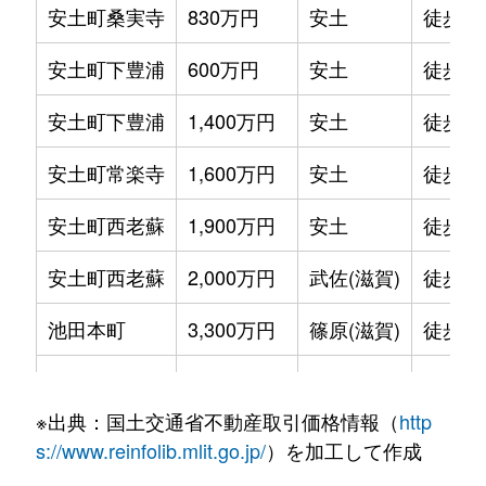
安土町桑実寺
830万円
安土
徒歩2
安土町下豊浦
600万円
安土
徒歩8
安土町下豊浦
1,400万円
安土
徒歩1
安土町常楽寺
1,600万円
安土
徒歩6
安土町西老蘇
1,900万円
安土
徒歩4
安土町西老蘇
2,000万円
武佐(滋賀)
徒歩2
池田本町
3,300万円
篠原(滋賀)
徒歩2
池田本町
3,200万円
篠原(滋賀)
徒歩1
※出典：国土交通省不動産取引価格情報（
http
池田町
900万円
近江八幡
徒歩4
s://www.reinfolib.mlit.go.jp/
）を加工して作成
池田町
230万円
近江八幡
徒歩4