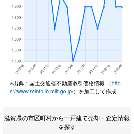
野村町
1,600万円
篠原(滋賀)
徒歩1
日吉野町
2,600万円
近江八幡
徒歩1
日吉野町
1,200万円
近江八幡
徒歩1
船木町
3,300万円
近江八幡
徒歩4
堀上町
1,500万円
近江八幡
徒歩1
※出典：国土交通省不動産取引価格情報 （
http
堀上町
2,400万円
近江八幡
徒歩1
s://www.reinfolib.mlit.go.jp/
）を加工して作成
牧町
160万円
篠原(滋賀)
徒歩1
馬淵町
800万円
近江八幡
徒歩4
滋賀県の市区町村から一戸建て売却・査定情報
を探す
丸の内町
1,600万円
篠原(滋賀)
徒歩4