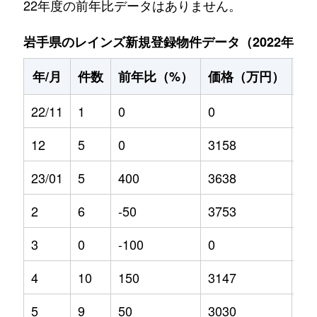
22年度の前年比データはありません。
岩手県のレインズ新規登録物件データ（2022年11月～
年/月
件数
前年比（%）
価格（万円）
前
22/11
1
0
0
0
12
5
0
3158
0
23/01
5
400
3638
30
2
6
-50
3753
35
3
0
-100
0
0
4
10
150
3147
11
5
9
50
3030
10