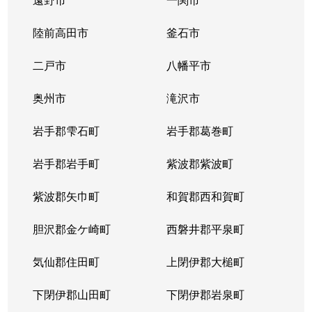
陸前高田市
釜石市
二戸市
八幡平市
奥州市
滝沢市
岩手郡雫石町
岩手郡葛巻町
岩手郡岩手町
紫波郡紫波町
紫波郡矢巾町
和賀郡西和賀町
胆沢郡金ケ崎町
西磐井郡平泉町
気仙郡住田町
上閉伊郡大槌町
下閉伊郡山田町
下閉伊郡岩泉町