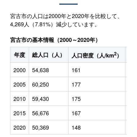
宮古市の人口は2000年と2020年を比較して、
4,269人（7.81%）減少しています。
宮古市の基本情報（2000～2020年）
2
年度
総人口（人）
1
人口密度（人/km
）
2000
54,638
161
8,1
2005
60,250
177
8,1
2010
59,430
175
7,2
2015
56,676
167
6,0
2020
50,369
148
5,0