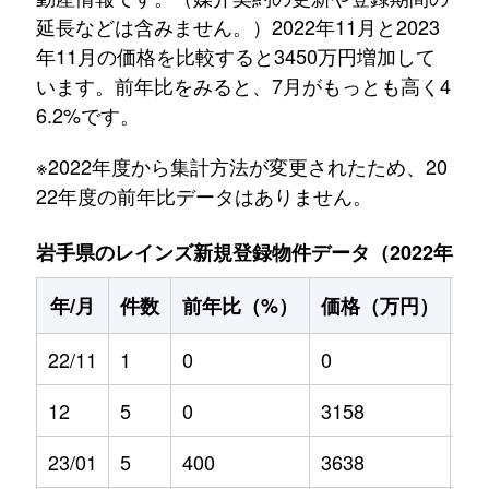
延長などは含みません。）2022年11月と2023
年11月の価格を比較すると3450万円増加して
います。前年比をみると、7月がもっとも高く4
6.2%です。
※2022年度から集計方法が変更されたため、20
22年度の前年比データはありません。
岩手県のレインズ新規登録物件データ（2022年11月～
年/月
件数
前年比（%）
価格（万円）
前
22/11
1
0
0
0
12
5
0
3158
0
23/01
5
400
3638
30