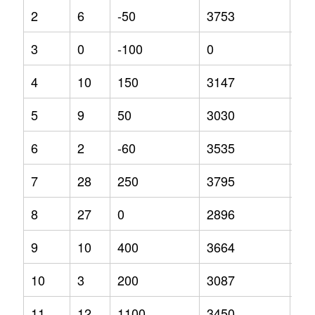
2
6
-50
3753
35
3
0
-100
0
0
4
10
150
3147
11
5
9
50
3030
10
6
2
-60
3535
0.4
7
28
250
3795
46
8
27
0
2896
0
9
10
400
3664
26
10
3
200
3087
-3
11
12
1100
3450
-7.