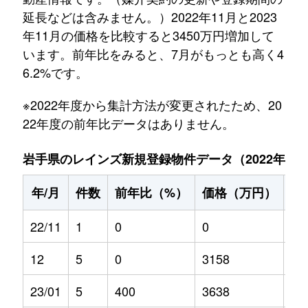
延長などは含みません。）2022年11月と2023
年11月の価格を比較すると3450万円増加して
います。前年比をみると、7月がもっとも高く4
6.2%です。
※2022年度から集計方法が変更されたため、20
22年度の前年比データはありません。
岩手県のレインズ新規登録物件データ（2022年11月～
年/月
件数
前年比（%）
価格（万円）
前
22/11
1
0
0
0
12
5
0
3158
0
23/01
5
400
3638
30