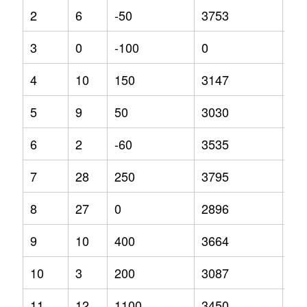
2
6
-50
3753
35
3
0
-100
0
0
4
10
150
3147
11
5
9
50
3030
10
6
2
-60
3535
0.4
7
28
250
3795
46
8
27
0
2896
0
9
10
400
3664
26
10
3
200
3087
-3
11
12
1100
3450
-7.