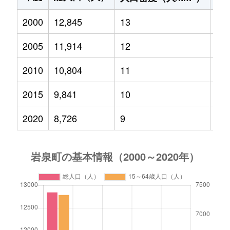
2000
12,845
13
1,7
2005
11,914
12
1,3
2010
10,804
11
1,1
2015
9,841
10
94
2020
8,726
9
73