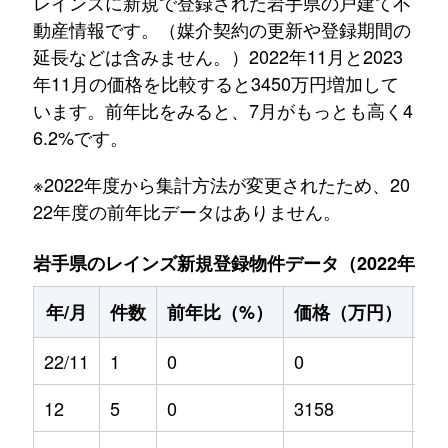
レインズに新規で登録された岩手県の戸建て不
動産情報です。（媒介契約の更新や登録期間の
延長などは含みません。）2022年11月と2023
年11月の価格を比較すると3450万円増加して
います。前年比をみると、7月がもっとも高く4
6.2%です。
※2022年度から集計方法が変更されたため、20
22年度の前年比データはありません。
岩手県のレインズ新規登録物件データ（2022年11月～
年/月
件数
前年比（%）
価格（万円）
前
22/11
1
0
0
0
12
5
0
3158
0