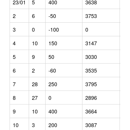
23/01
5
400
3638
30
2
6
-50
3753
35
3
0
-100
0
0
4
10
150
3147
11
5
9
50
3030
10
6
2
-60
3535
0.4
7
28
250
3795
46
8
27
0
2896
0
9
10
400
3664
26
10
3
200
3087
-3