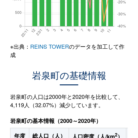
※出典：
REINS TOWER
のデータを加工して作
成
岩泉町の基礎情報
岩泉町の人口は2000年と2020年を比較して、
4,119人（32.07%）減少しています。
岩泉町の基本情報（2000～2020年）
2
年度
総人口（人）
1
人口密度（人/km
）