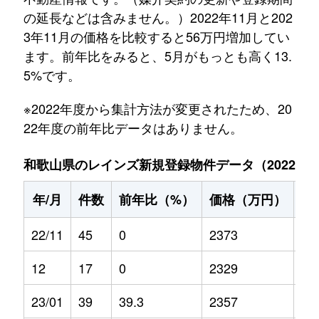
の延長などは含みません。）2022年11月と202
3年11月の価格を比較すると56万円増加してい
ます。前年比をみると、5月がもっとも高く13.
5%です。
※2022年度から集計方法が変更されたため、20
22年度の前年比データはありません。
和歌山県のレインズ新規登録物件データ（2022年11
年/月
件数
前年比（%）
価格（万円）
前
22/11
45
0
2373
0
12
17
0
2329
0
23/01
39
39.3
2357
8.3