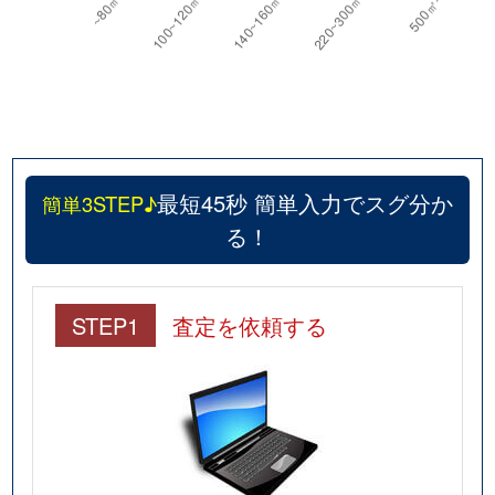
最短45秒 簡単入力でスグ分か
簡単3STEP♪
る！
STEP1
査定を依頼する