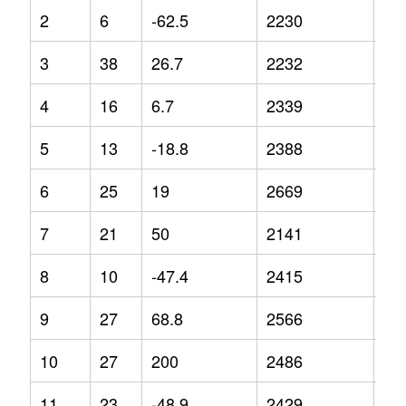
2
6
-62.5
2230
-4.
3
38
26.7
2232
-1.
4
16
6.7
2339
-1.
5
13
-18.8
2388
13
6
25
19
2669
12
7
21
50
2141
-9.
8
10
-47.4
2415
-6.
9
27
68.8
2566
6.5
10
27
200
2486
5.3
11
23
-48.9
2429
2.4