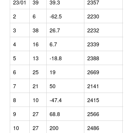
23/01
39
39.3
2357
8.3
2
6
-62.5
2230
-4.
3
38
26.7
2232
-1.
4
16
6.7
2339
-1.
5
13
-18.8
2388
13
6
25
19
2669
12
7
21
50
2141
-9.
8
10
-47.4
2415
-6.
9
27
68.8
2566
6.5
10
27
200
2486
5.3