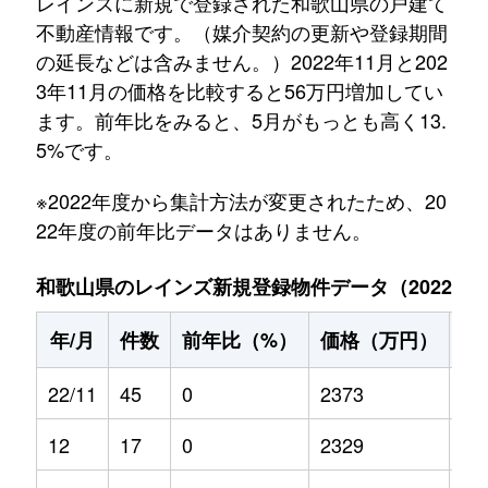
レインズに新規で登録された和歌山県の戸建て
不動産情報です。（媒介契約の更新や登録期間
の延長などは含みません。）2022年11月と202
3年11月の価格を比較すると56万円増加してい
ます。前年比をみると、5月がもっとも高く13.
5%です。
※2022年度から集計方法が変更されたため、20
22年度の前年比データはありません。
和歌山県のレインズ新規登録物件データ（2022年11
年/月
件数
前年比（%）
価格（万円）
前
22/11
45
0
2373
0
12
17
0
2329
0