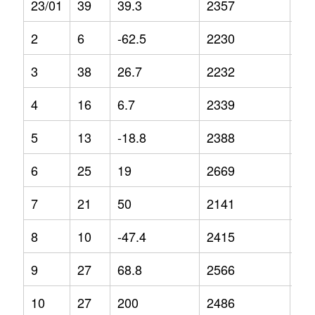
23/01
39
39.3
2357
8.3
2
6
-62.5
2230
-4.
3
38
26.7
2232
-1.
4
16
6.7
2339
-1.
5
13
-18.8
2388
13
6
25
19
2669
12
7
21
50
2141
-9.
8
10
-47.4
2415
-6.
9
27
68.8
2566
6.5
10
27
200
2486
5.3