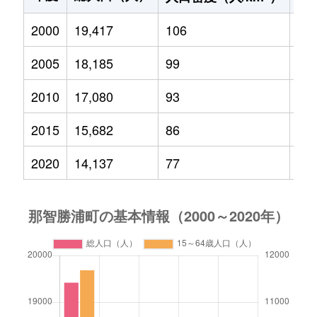
2000
19,417
106
2,4
2005
18,185
99
2,1
2010
17,080
93
1,8
2015
15,682
86
1,6
2020
14,137
77
1,3