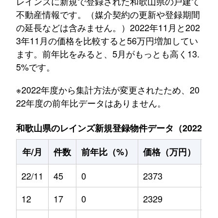
レインズに新規で登録された和歌山県の戸建て
不動産情報です。（媒介契約の更新や登録期間
の延長などは含みません。）2022年11月と202
3年11月の価格を比較すると56万円増加してい
ます。前年比をみると、5月がもっとも高く13.
5%です。
※2022年度から集計方法が変更されたため、20
22年度の前年比データはありません。
和歌山県のレインズ新規登録物件データ（2022年11
年/月
件数
前年比（%）
価格（万円）
前
22/11
45
0
2373
0
12
17
0
2329
0