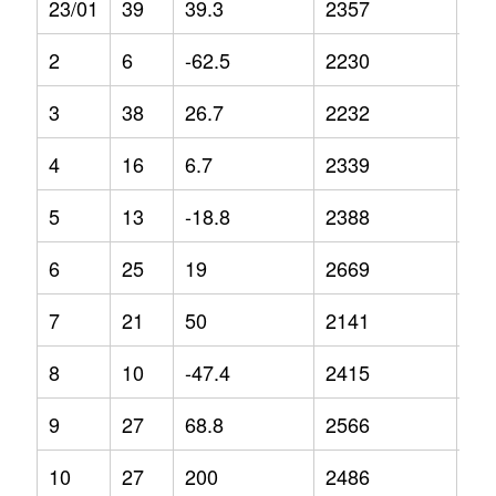
23/01
39
39.3
2357
8.3
2
6
-62.5
2230
-4.
3
38
26.7
2232
-1.
4
16
6.7
2339
-1.
5
13
-18.8
2388
13
6
25
19
2669
12
7
21
50
2141
-9.
8
10
-47.4
2415
-6.
9
27
68.8
2566
6.5
10
27
200
2486
5.3