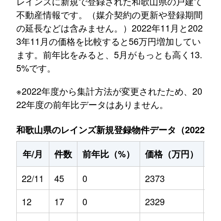
レインズに新規で登録された和歌山県の戸建て
不動産情報です。（媒介契約の更新や登録期間
の延長などは含みません。）2022年11月と202
3年11月の価格を比較すると56万円増加してい
ます。前年比をみると、5月がもっとも高く13.
5%です。
※2022年度から集計方法が変更されたため、20
22年度の前年比データはありません。
和歌山県のレインズ新規登録物件データ（2022年11
年/月
件数
前年比（%）
価格（万円）
前
22/11
45
0
2373
0
12
17
0
2329
0