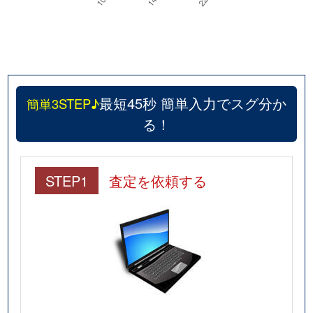
最短45秒 簡単入力でスグ分か
簡単3STEP♪
る！
STEP1
査定を依頼する