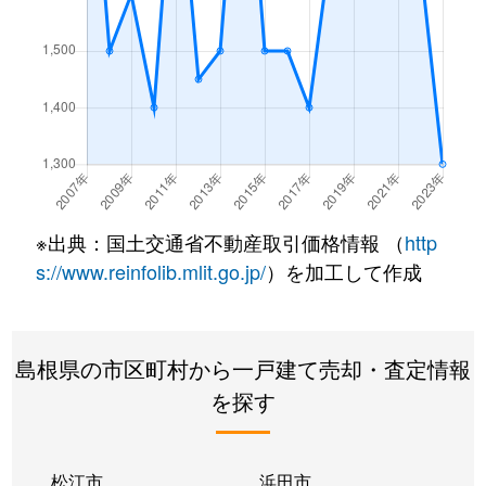
淞北台
1,600万円
松江
宍道町佐々布
1,000万円
荘原
宍道町佐々布
1,400万円
宍道
宍道町昭和
200万円
宍道
※出典：国土交通省不動産取引価格情報 （
http
宍道町宍道
450万円
宍道
s://www.reinfolib.mlit.go.jp/
）を加工して作成
宍道町宍道
3,400万円
宍道
宍道町白石
4,300万円
宍道
島根県の市区町村から一戸建て売却・査定情報
を探す
宍道町東来待
200万円
来待
宍道町東来待
300万円
来待
松江市
浜田市