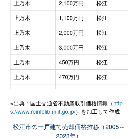
上乃木
2,100万円
松江
上乃木
1,100万円
松江
上乃木
2,000万円
松江
上乃木
3,000万円
松江
上乃木
450万円
松江
上乃木
470万円
松江
上乃木
2,000万円
松江
※出典：国土交通省不動産取引価格情報（
http
朝日町
120,000万円
松江
s://www.reinfolib.mlit.go.jp/
）を加工して作成
石橋町
650万円
松江
松江市の一戸建て売却価格推移（2005～
2023年）
伊勢宮町
900万円
松江