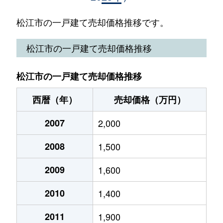
内中原町
990万円
松江
松江市の一戸建て売却価格推移です。
大庭町
3,700万円
松江
松江市の一戸建て売却価格推移
学園
8,000万円
松江
松江市の一戸建て売却価格推移
学園南
5,100万円
松江
西暦（年）
売却価格（万円）
鹿島町佐陀本郷
400万円
-
2007
2,000
春日町
1,000万円
松江
2008
1,500
春日町
660万円
松江
2009
1,600
国屋町
400万円
松江しんじ湖温
2010
1,400
国屋町
2,300万円
松江しんじ湖温
2011
1,900