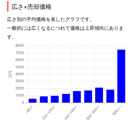
広さ×売却価格
東津田町
3,100万円
松江
広さ別の平均価格を表したグラフです。
東長江町
400万円
朝日ケ丘
一般的には広くなるにつれて価格は上昇傾向にありま
す。
東本町
23,000万円
松江
東本町
2,800万円
松江
東本町
1,700万円
松江
比津が丘
1,100万円
松江
比津町
4,300万円
松江
南田町
690万円
松江
美保関町七類
870万円
-