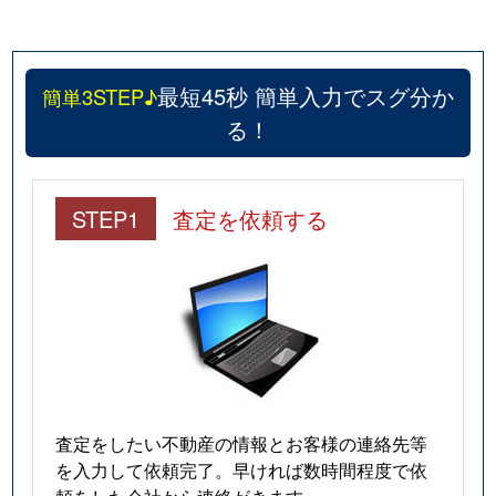
八雲台
1,000万円
松江
八雲台
700万円
松江
最短45秒 簡単入力でスグ分か
簡単3STEP♪
る！
八雲台
1,400万円
松江
矢田町
1,600万円
松江
STEP1
査定を依頼する
矢田町
7,800万円
松江
八束町波入
27,000万円
-
山代町
1,100万円
松江
八幡町
1,300万円
東松江(島根)
査定をしたい不動産の情報とお客様の連絡先等
八幡町
600万円
東松江(島根)
を入力して依頼完了。早ければ数時間程度で依