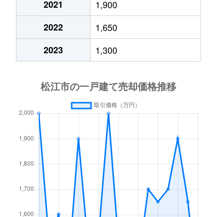
2021
1,900
古曽志町
1,400万円
朝日ケ丘
2022
1,650
古曽志町
1,600万円
朝日ケ丘
2023
1,300
雑賀町
1,200万円
松江
雑賀町
1,300万円
松江
雑賀町
150万円
松江
雑賀町
230万円
松江
雑賀町
1,100万円
松江
栄町
11万円
松江
島根町大芦
300万円
-
島根町大芦
580万円
-