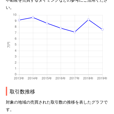
い。
乃木福富町
1,500万円
乃木
乃木福富町
9,900万円
乃木
浜乃木
330万円
乃木
浜乃木
3,100万円
乃木
浜乃木
3,300万円
乃木
浜乃木
4,100万円
乃木
東朝日町
3,500万円
松江
取引数推移
東朝日町
1,300万円
松江
対象の地域の売買された取引数の推移を表したグラフで
東出雲町出雲郷
3,500万円
揖屋
す。