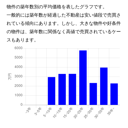
東出雲町内馬
350万円
揖屋
物件の築年数別の平均価格を表したグラフです。
一般的には築年数が経過した不動産は安い値段で売買さ
東出雲町内馬
1,100万円
揖屋
れている傾向にあります。しかし、大きな物件や好条件
東出雲町春日
2,000万円
揖屋
の物件は、築年数に関係なく高値で売買されているケー
スもあります。
東出雲町春日
2,200万円
東松江(島根)
東出雲町下意東
420万円
荒島
東出雲町下意東
2,700万円
揖屋
東津田町
350万円
松江
東津田町
1,300万円
松江
東津田町
3,200万円
松江
東津田町
1,400万円
松江