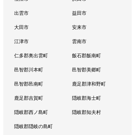
菅田町
3,000万円
松江
出雲市
益田市
外中原町
380万円
松江しんじ湖温
大田市
安来市
外中原町
600万円
松江しんじ湖温
江津市
雲南市
大輪町
380万円
松江
仁多郡奥出雲町
飯石郡飯南町
竪町
50万円
松江
邑智郡川本町
邑智郡美郷町
玉湯町玉造
3,100万円
玉造温泉
邑智郡邑南町
鹿足郡津和野町
玉湯町湯町
3,900万円
玉造温泉
鹿足郡吉賀町
隠岐郡海士町
玉湯町湯町
3,700万円
玉造温泉
隠岐郡西ノ島町
隠岐郡知夫村
田和山町
6,100万円
乃木
隠岐郡隠岐の島町