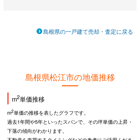
竹矢町
1,000万円
東松江(島根)
竹矢町
700万円
東松江(島根)
島根県の一戸建て売却・査定に戻る
竹矢町
3,100万円
東松江(島根)
天神町
5,700万円
松江
堂形町
6,100万円
松江しんじ湖温
島根県松江市の地価推移
西川津町
1,600万円
松江
西川津町
500万円
松江
2
m
単価推移
西津田
1,400万円
松江
2
m
単価の推移を表したグラフです。
過去1年間や5年といったスパンで、その坪単価の上昇・
西持田町
450万円
松江
下落の傾向がわかります。
西嫁島
630万円
乃木
不動産を売買するタイミングなどの参考にご活用くださ