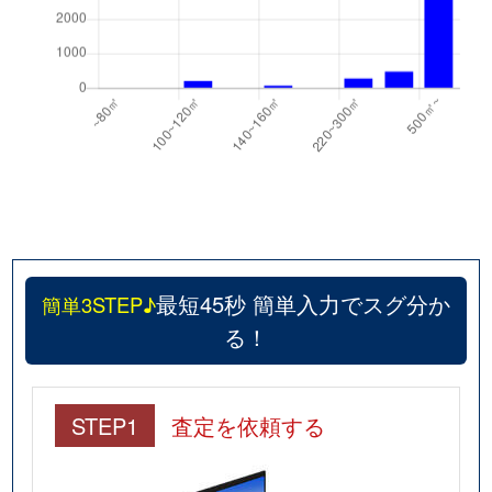
最短45秒 簡単入力でスグ分か
簡単3STEP♪
る！
STEP1
査定を依頼する