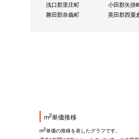
浅口郡里庄町
小田郡矢掛
勝田郡奈義町
英田郡西粟
2
m
単価推移
2
m
単価の推移を表したグラフです。