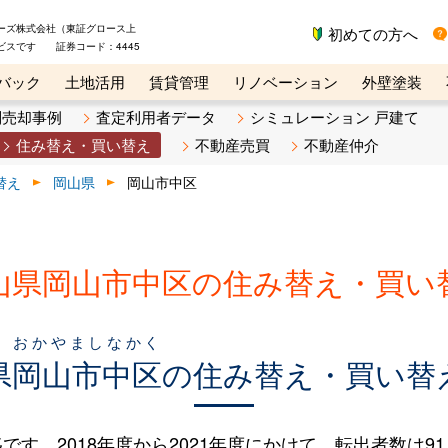
ーズ株式会社（東証グロース上
初めての方へ
ビスです 証券コード：4445
バック
土地活用
賃貸管理
リノベーション
外壁塗装
ライン講座
リビンマガジンBiz
不動産売却ご相談デスク
別売却事例
査定利用者データ
シミュレーション 戸建て
住み替え・買い替え
不動産売買
不動産仲介
替え
岡山県
岡山市中区
山県岡山市中区の住み替え・買い
おかやましなかく
県
岡山市中区
の住み替え・買い替
。2018年度から2021年度にかけて、転出者数は91人（1