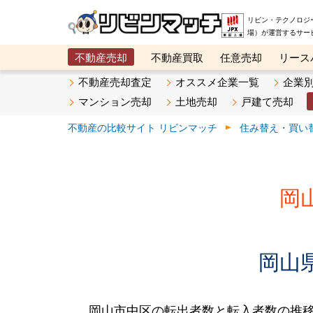
リビン・テクノロジ
場）が運営するサー
不動産売却
不動産買取
任意売却
リース
メタ住宅展示場
ベスト不動産カンパニー
オン
不動産売却査定
オススメ企業一覧
企業
マンション売却
土地売却
戸建て売却
不動産の比較サイト リビンマッチ
住み替え・買い
岡
岡山
岡山市中区の転出者数と転入者数の推移です