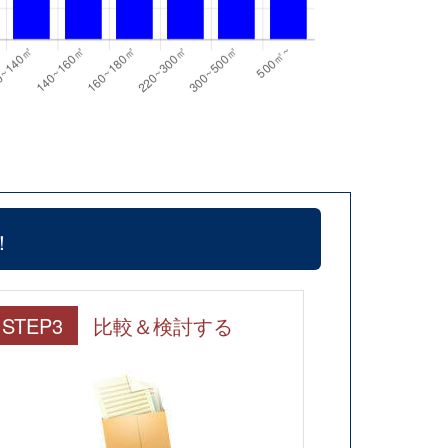
！
STEP3
比較＆検討する