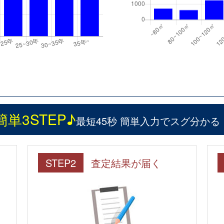
簡単3STEP♪
最短45秒 簡単入力でスグ分かる
STEP2
査定結果が届く