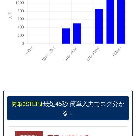
最短45秒 簡単入力でスグ分か
簡単3STEP♪
る！