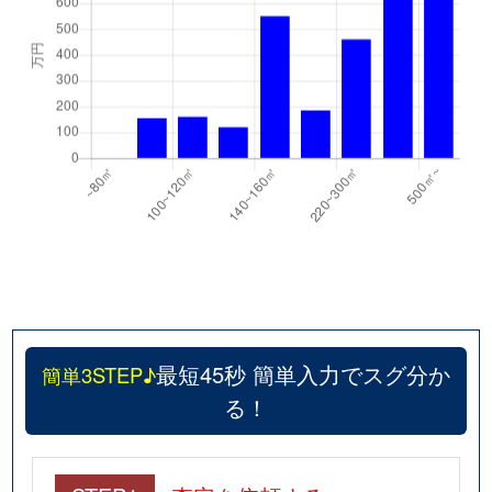
最短45秒 簡単入力でスグ分か
簡単3STEP♪
る！