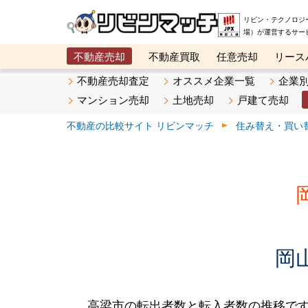
リビン・テクノロジ
場）が運営するサー
不動産売却
不動産買取
任意売却
リース
メタ住宅展示場
ベスト不動産カンパニー
オン
不動産売却査定
オススメ企業一覧
企業
マンション売却
土地売却
戸建て売却
不動産の比較サイト リビンマッチ
住み替え・買い
岡
高梁市の転出者数と転入者数の推移です。2