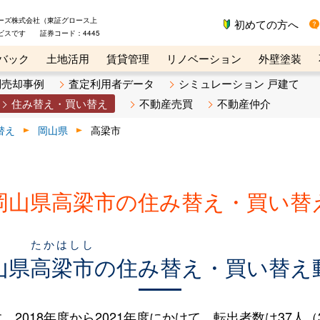
ーズ株式会社（東証グロース上
初めての方へ
ビスです 証券コード：4445
バック
土地活用
賃貸管理
リノベーション
外壁塗装
ライン講座
リビンマガジンBiz
不動産売却ご相談デスク
別売却事例
査定利用者データ
シミュレーション 戸建て
住み替え・買い替え
不動産売買
不動産仲介
替え
岡山県
高梁市
岡山県高梁市の住み替え・買い替
たかはしし
山県
高梁市
の住み替え・買い替え
018年度から2021年度にかけて、転出者数は37人（3.3