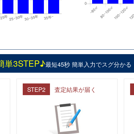
簡単3STEP♪
最短45秒 簡単入力でスグ分かる
STEP2
査定結果が届く