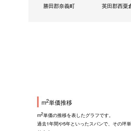
勝田郡奈義町
英田郡西粟
2
m
単価推移
2
m
単価の推移を表したグラフです。
過去1年間や5年といったスパンで、その坪