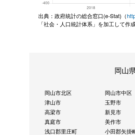
出典：政府統計の総合窓口(e-Stat)（
htt
「社会・人口統計体系」を加工して作
岡山
岡山市北区
岡山市中区
津山市
玉野市
高梁市
新見市
真庭市
美作市
浅口郡里庄町
小田郡矢掛