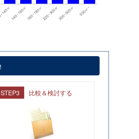
！
STEP3
比較＆検討する