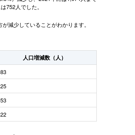
は752人でした。
方が減少していることがわかります。
人口増減数（人）
183
125
353
322