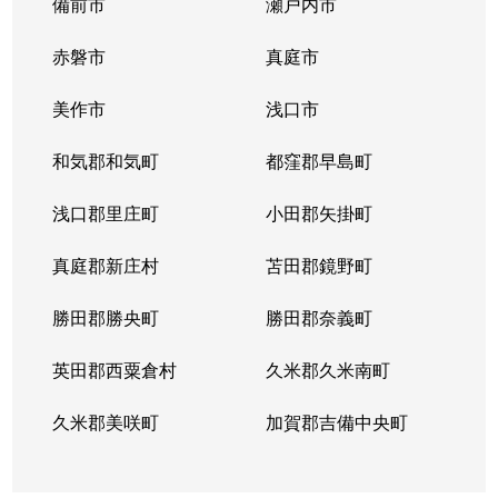
備前市
瀬戸内市
赤磐市
真庭市
美作市
浅口市
和気郡和気町
都窪郡早島町
浅口郡里庄町
小田郡矢掛町
真庭郡新庄村
苫田郡鏡野町
勝田郡勝央町
勝田郡奈義町
英田郡西粟倉村
久米郡久米南町
久米郡美咲町
加賀郡吉備中央町