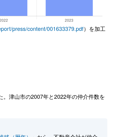
report/press/content/001633379.pdf
）を加工
津山市の2007年と2022年の仲介件数を
推移（暦年）
」から、不動産会社が仲介