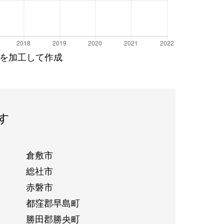
を加工して作成
す
倉敷市
総社市
赤磐市
都窪郡早島町
勝田郡勝央町