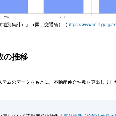
在地別集計）」（国土交通省）（
https://www.mlit.go.jp/
数の推移
テムのデータをもとに、不動産仲介件数を算出しました。
公表している不動産業統計集「
売り物件成約報告件数の