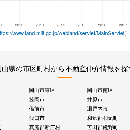
ttps://www.land.mlit.go.jp/webland/servlet/MainServlet
）
岡山県の市区町村から不動産仲介情報を探
岡山市東区
岡山市南区
笠岡市
井原市
備前市
瀬戸内市
浅口市
和気郡和気町
町
真庭郡新庄村
苫田郡鏡野町