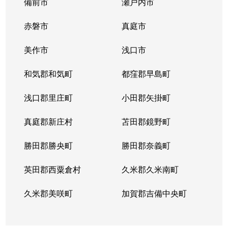
備前市
瀬戸内市
赤磐市
真庭市
美作市
浅口市
和気郡和気町
都窪郡早島町
浅口郡里庄町
小田郡矢掛町
真庭郡新庄村
苫田郡鏡野町
勝田郡勝央町
勝田郡奈義町
英田郡西粟倉村
久米郡久米南町
久米郡美咲町
加賀郡吉備中央町