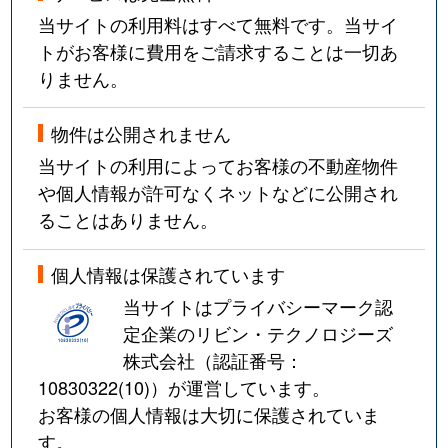
豊北町大字神田
7万円
阿川
徒
当サイトの利用料はすべて無料です。当サイ
トがお客様に費用をご請求することは一切あ
豊北町大字神田
630万円
阿川
徒
りません。
豊北町大字神田上
100万円
特牛
徒
物件は公開されません
豊北町大字田耕
120万円
滝部
徒
当サイトの利用によってお客様の不動産物件
や個人情報が許可なくネットなどに公開され
豊北町大字矢玉
55万円
滝部
徒
ることはありません。
細江町
9,000万円
下関
徒
個人情報は保護されています
本町
110万円
下関
徒
当サイトはプライバシーマーク認
定企業のリビン・テクノロジーズ
前田
7,000万円
下関
徒
株式会社（認証番号：
10830322(10)
）が運営しています。
安岡駅前
500万円
安岡
徒
お客様の個人情報は大切に保護されていま
安岡駅前
1,600万円
安岡
徒
す。