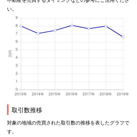
い。
熊野西町
1,600万円
新下関
徒
金比羅町
2,700万円
幡生
徒
大字勝谷
4,700万円
新下関
徒
勝谷新町
2,000万円
新下関
徒
勝谷新町
400万円
新下関
徒
新地西町
5,300万円
下関
徒
新地西町
4,300万円
下関
徒
取引数推移
大学町
1,200万円
幡生
徒
対象の地域の売買された取引数の推移を表したグラフで
大学町
700万円
幡生
徒
す。