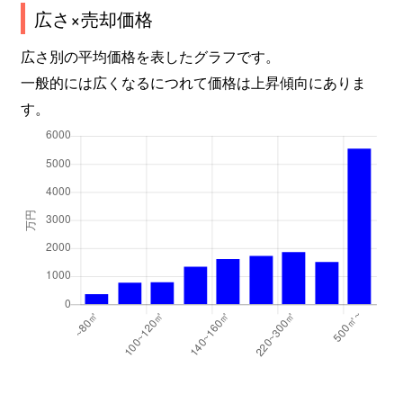
広さ×売却価格
長府紺屋町
5,200万円
長府
徒
広さ別の平均価格を表したグラフです。
長府才川
400万円
長府
徒
一般的には広くなるにつれて価格は上昇傾向にありま
す。
長府才川
3,000万円
長府
徒
長府侍町
7,000万円
長府
徒
長府新四王司町
300万円
長府
徒
長府新四王司町
580万円
長府
徒
長府豊浦町
280万円
長府
徒
長府浜浦町
330万円
長府
徒
長府豊城町
500万円
長府
徒