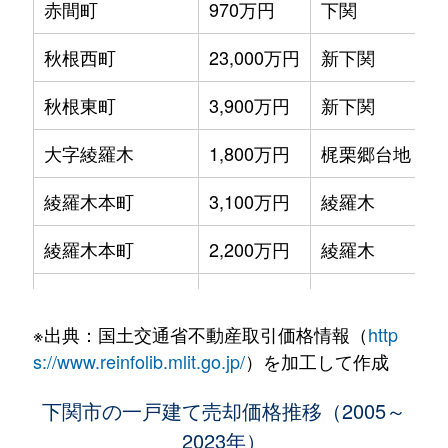
赤間町
970万円
下関
徒
秋根西町
23,000万円
新下関
徒
秋根東町
3,900万円
新下関
徒
大字綾羅木
1,800万円
梶栗郷台地
徒
綾羅木本町
3,100万円
綾羅木
徒
綾羅木本町
2,200万円
綾羅木
徒
綾羅木南町
500万円
綾羅木
徒
※出典：国土交通省不動産取引価格情報（
http
綾羅木南町
2,000万円
綾羅木
徒
s://www.reinfolib.mlit.go.jp/
）を加工して作成
大字有冨
3,100万円
新下関
徒
下関市の一戸建て売却価格推移（2005～
2023年）
大字有冨
3,300万円
新下関
徒