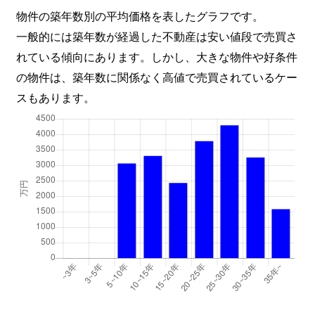
田中町
1,800万円
下関
徒
物件の築年数別の平均価格を表したグラフです。
一般的には築年数が経過した不動産は安い値段で売買さ
千鳥ケ丘町
250万円
長府
徒
れている傾向にあります。しかし、大きな物件や好条件
長府安養寺
1,300万円
長府
徒
の物件は、築年数に関係なく高値で売買されているケー
スもあります。
長府安養寺
2,000万円
長府
徒
長府印内町
1,400万円
長府
徒
長府扇町
16,000万円
長府
徒
長府川端
1,600万円
長府
徒
長府紺屋町
4,800万円
長府
徒
長府紺屋町
4,200万円
長府
徒
長府紺屋町
6,000万円
長府
徒