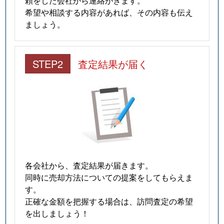
頼をした会社から連絡がきます。
豊浦町大字厚母郷
100万円
梅ケ峠
徒
希望や相談する内容があれば、その内容も伝え
ましょう。
豊浦町大字川棚
500万円
川棚温泉
徒
豊浦町大字川棚
1,600万円
川棚温泉
徒
STEP2
査定結果が届く
豊浦町大字川棚
630万円
川棚温泉
徒
豊浦町大字川棚
1,400万円
川棚温泉
徒
豊浦町大字川棚
300万円
川棚温泉
徒
豊浦町大字川棚
700万円
川棚温泉
徒
各会社から、査定結果が届きます。
豊浦町大字川棚
3,800万円
川棚温泉
徒
同時に売却方法についての提案をしてもらえま
す。
豊浦町大字川棚
150万円
川棚温泉
徒
正確な金額を把握する場合は、訪問査定の希望
を出しましょう！
豊浦町大字川棚
550万円
川棚温泉
徒