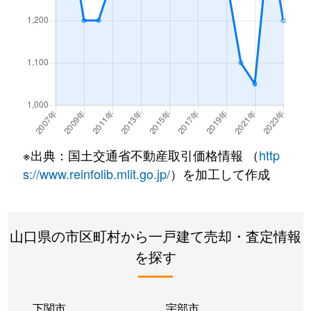
梶栗町
2,300万円
梶栗郷台地
徒
梶栗町
2,600万円
梶栗郷台地
徒
員光町
460万円
小月
徒
員光町
400万円
小月
徒
※出典：国土交通省不動産取引価格情報 （
http
大字形山
3,300万円
新下関
徒
s://www.reinfolib.mlit.go.jp/
）を加工して作成
上新地町
1,100万円
下関
徒
上田中町
3万円
下関
徒
山口県の市区町村から一戸建て売却・査定情報
を探す
上田中町
9,700万円
下関
徒
上田中町
5万円
下関
徒
下関市
宇部市