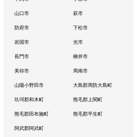
上田中町
50万円
下関
徒
山口市
萩市
大字蒲生野
2,600万円
安岡
徒
防府市
下松市
唐戸町
1,400万円
下関
徒
岩国市
光市
川中本町
900万円
綾羅木
徒
長門市
柳井市
川中本町
2,100万円
綾羅木
徒
美祢市
周南市
川中本町
2,200万円
綾羅木
徒
山陽小野田市
大島郡周防大島町
川中豊町
2,300万円
新下関
徒
玖珂郡和木町
熊毛郡上関町
神田町
600万円
下関
徒
熊毛郡田布施町
熊毛郡平生町
菊川町大字上岡枝
150万円
小月
阿武郡阿武町