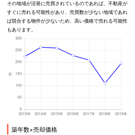
その地域が活発に売買されているのであれば、不動産が
大学町
2,900万円
幡生
徒
すぐに売れる可能性があり、売買数が少ない地域であれ
ば競合する物件が少ないため、高い価格で売れる可能性
大学町
1,200万円
幡生
徒
もあります。
宝町
2,500万円
幡生
徒
大字田倉
700万円
新下関
徒
竹崎町
130万円
下関
徒
竹崎町
230万円
下関
徒
武久町
3,300万円
幡生
徒
武久町
22,000万円
幡生
徒
田中町
300万円
下関
徒
築年数×売却価格