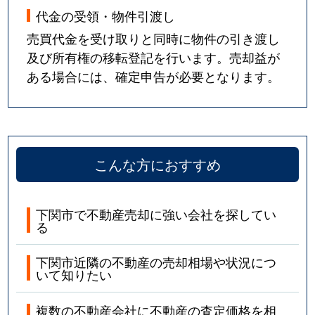
代金の受領・物件引渡し
彦島塩浜町
980万円
下関
徒
売買代金を受け取りと同時に物件の引き渡し
及び所有権の移転登記を行います。売却益が
彦島塩浜町
350万円
下関
徒
ある場合には、確定申告が必要となります。
彦島塩浜町
660万円
下関
徒
彦島竹ノ子島町
300万円
下関
徒
こんな方におすすめ
彦島田の首町
1,700万円
下関
徒
彦島西山町
200万円
下関
徒
下関市で不動産売却に強い会社を探してい
る
彦島西山町
1,400万円
下関
徒
下関市近隣の不動産の売却相場や状況につ
彦島西山町
400万円
下関
徒
いて知りたい
彦島福浦町
500万円
下関
徒
複数の不動産会社に不動産の査定価格を相