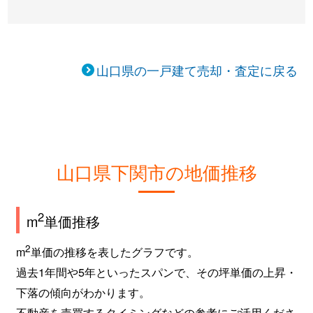
菊川町大字上岡枝
3,600万円
小月
徒
菊川町大字下岡枝
1,500万円
小月
徒
山口県の一戸建て売却・査定に戻る
菊川町大字田部
10万円
小月
徒
貴船町
1,900万円
下関
徒
清末鞍馬
550万円
小月
徒
山口県下関市の地価推移
清末鞍馬
2,600万円
小月
徒
清末五毛
5,600万円
小月
徒
2
m
単価推移
清末西町
3,000万円
小月
徒
2
m
単価の推移を表したグラフです。
過去1年間や5年といったスパンで、その坪単価の上昇・
清末本町
600万円
小月
徒
下落の傾向がわかります。
熊野町
2,800万円
新下関
徒
不動産を売買するタイミングなどの参考にご活用くださ