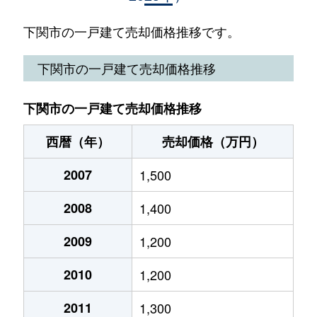
大字有冨
4,000万円
新下関
徒
下関市の一戸建て売却価格推移です。
生野町
190万円
幡生
徒
下関市の一戸建て売却価格推移
伊倉新町
4,800万円
綾羅木
徒
下関市の一戸建て売却価格推移
伊倉本町
3,200万円
新下関
徒
西暦（年）
売却価格（万円）
伊倉本町
1,900万円
新下関
徒
2007
1,500
一の宮町
9,800万円
新下関
徒
2008
1,400
一の宮町
2,600万円
新下関
徒
2009
1,200
今浦町
750万円
下関
徒
2010
1,200
入江町
100万円
下関
徒
2011
1,300