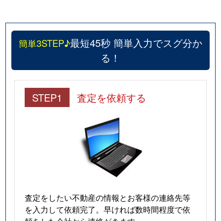
長府松小田中町
200万円
長府
徒
長府松小田西町
1,000万円
長府
徒
最短45秒 簡単入力でスグ分か
簡単3STEP♪
る！
長府松小田本町
3,100万円
長府
徒
長府満珠町
350万円
長府
徒
STEP1
査定を依頼する
長府三島町
680万円
長府
徒
富任町
300万円
梶栗郷台地
徒
富任町
1,100万円
梶栗郷台地
徒
富任町
400万円
安岡
徒
査定をしたい不動産の情報とお客様の連絡先等
富任町
80万円
安岡
徒
を入力して依頼完了。早ければ数時間程度で依