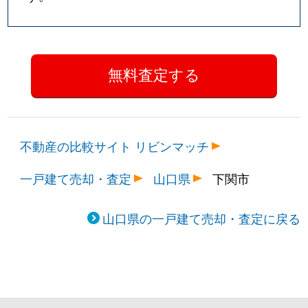
安岡町
4,300万円
安岡
徒
安岡町
4,700万円
安岡
徒
安岡町
1,500万円
安岡
徒
安岡町
3,100万円
安岡
徒
不動産の比較サイト リビンマッチ
安岡町
1,400万円
安岡
徒
一戸建て売却・査定
山口県
下関市
安岡町
540万円
安岡
徒
山口県の一戸建て売却・査定に戻る
安岡町
290万円
安岡
徒
安岡本町
660万円
安岡
徒
山手町
150万円
下関
徒