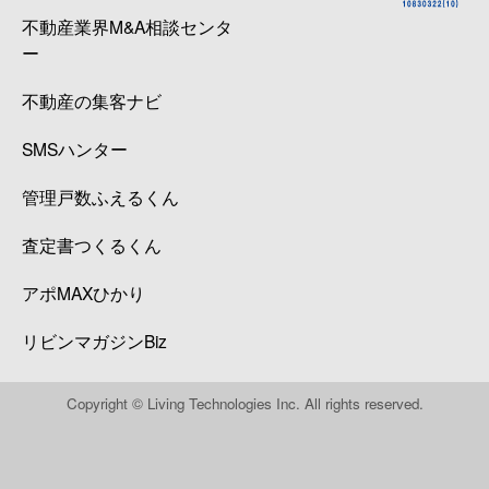
山の田南町
4,000万円
幡生
徒
不動産業界M&A相談センタ
ー
横野町
15,000万円
福江
徒
不動産の集客ナビ
大字吉田
1,500万円
小月
徒
SMSハンター
大字吉田
580万円
小月
徒
管理戸数ふえるくん
吉見里町
1,400万円
吉見
徒
査定書つくるくん
吉見里町
250万円
吉見
徒
アポMAXひかり
大字吉見下
70万円
吉見
徒
リビンマガジンBiz
大字吉見下
550万円
吉見
徒
Copyright © Living Technologies Inc. All rights reserved.
吉見新町
1,200万円
吉見
徒
吉見新町
160万円
吉見
徒