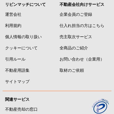
リビンマッチについて
不動産会社向けサービス
山手町
50万円
下関
徒
運営会社
企業会員のご登録
大和町
150万円
下関
徒
利用規約
仕入れ担当の方はこちら
山の口町
80万円
幡生
徒
個人情報の取り扱い
売主取次サービス
山の田西町
3,300万円
幡生
徒
クッキーについて
全商品のご紹介
山の田東町
600万円
幡生
徒
引用ルール
お問い合わせ（企業用）
山の田東町
2,900万円
幡生
徒
不動産用語集
取材のご依頼
山の田本町
2,900万円
幡生
徒
サイトマップ
山の田南町
4,200万円
幡生
徒
関連サービス
山の田南町
3,600万円
幡生
徒
不動産売却の窓口