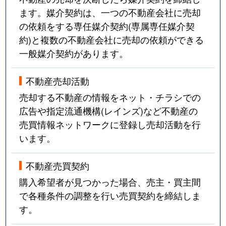
幡生町
3,600万円
幡生
徒
ます。媒介契約は、一つの不動産会社に売却
の依頼をする専任媒介契約(専属専任媒介契
稗田北町
3,700万円
綾羅木
徒
約)と複数の不動産会社に売却の依頼ができる
一般媒介契約があります。
稗田北町
4,500万円
綾羅木
徒
稗田中町
300万円
綾羅木
徒
不動産売却活動
売却する不動産の情報をネット・チラシでの
稗田中町
750万円
綾羅木
徒
広告や指定流通機構(レインズ)など不動産の
売買情報ネットワークに登録し売却活動を行
稗田西町
1,900万円
綾羅木
徒
います。
東勝谷
1,700万円
新下関
徒
不動産売買契約
彦島江の浦町
1,000万円
下関
徒
購入希望者が見つかった場合、売主・買主間
で各種条件の調整を行い売買契約を締結しま
彦島迫町
600万円
下関
徒
す。
彦島迫町
3,100万円
下関
徒