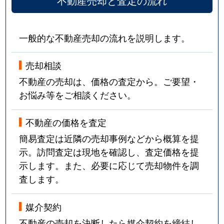
不動産売却と査定の流れ
豊浦町豊洋台
450万円
黒井村
徒
豊田町大字殿敷
300万円
小月
一般的な不動産売却の流れを説明します。
豊田町大字矢田
700万円
小月
売却相談
不動産の売却は、価格の査定から。ご要望・
長崎新町
120万円
下関
徒
お悩み等をご相談ください。
大字永田郷
3,000万円
梅ケ峠
徒
不動産の価格を査定
永田本町
630万円
吉見
徒
簡易査定は近隣の売却事例などから概算を提
示。訪問査定は現地を確認し、査定価格を提
幡生町
950万円
幡生
徒
示します。また、必要に応じて売却物件を調
査します。
幡生町
850万円
幡生
徒
幡生町
410万円
幡生
徒
媒介契約
不動産の売却を決断したら媒介契約を締結し