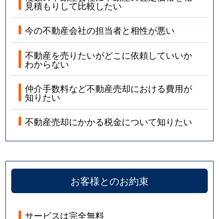
見積もりして比較したい
彦島本村町
2,800万円
下関
徒
今の不動産会社の担当者と相性が悪い
彦島本村町
900万円
下関
徒
不動産を売りたいがどこに依頼していいか
彦島向井町
600万円
下関
徒
わからない
藤附町
2,900万円
幡生
徒
仲介手数料など不動産売却における費用が
知りたい
豊前田町
1,400万円
下関
徒
不動産売却にかかる税金について知りたい
古屋町
3,300万円
綾羅木
徒
古屋町
1,900万円
綾羅木
徒
古屋町
3,100万円
綾羅木
徒
お客様とのお約束
古屋町
4,200万円
綾羅木
徒
サービスは完全無料