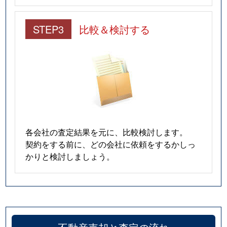
豊浦町大字川棚
120万円
川棚温泉
徒
STEP3
比較＆検討する
豊浦町大字川棚
600万円
小串
徒
豊浦町大字黒井
1,000万円
黒井村
徒
豊浦町大字黒井
320万円
黒井村
徒
豊浦町大字黒井
850万円
黒井村
徒
各会社の査定結果を元に、比較検討します。
豊浦町大字小串
30万円
小串
徒
契約をする前に、どの会社に依頼をするかしっ
かりと検討しましょう。
豊浦町豊洋台
1,200万円
黒井村
徒
豊浦町豊洋台
350万円
黒井村
徒
豊浦町豊洋台
400万円
黒井村
徒