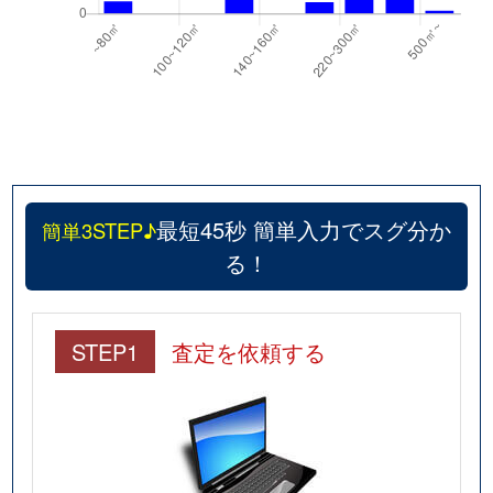
最短45秒 簡単入力でスグ分か
簡単3STEP♪
る！
STEP1
査定を依頼する