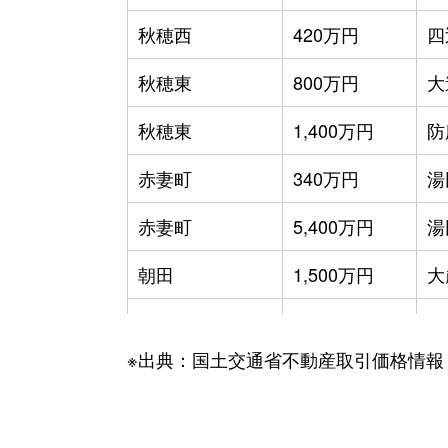
秋穂西
420万円
四
秋穂東
800万円
大
秋穂東
1,400万円
防
赤妻町
340万円
湯
赤妻町
5,400万円
湯
朝田
1,500万円
大
旭通り
5,900万円
山
※出典：国土交通省不動産取引価格情報
阿知須
500万円
阿
阿知須
1,500万円
阿