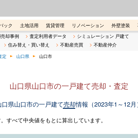
ーズ株式会社（東証グロース上
初めての方へ
ビスです 証券コード：4445
バック
土地活用
賃貸管理
リノベーション
外壁塗装
ライン講座
リビンマガジンBiz
不動産売却ご相談デスク
別売却事例
査定利用者データ
シミュレーション 戸建て
住み替え・買い替え
不動産売買
不動産仲介
査定
山口県
山口市
山口県山口市の一戸建て売却・査定
山口県山口市の一戸建て売却情報（2023年1～12月
す。すべて中央値をもとに算出しています。