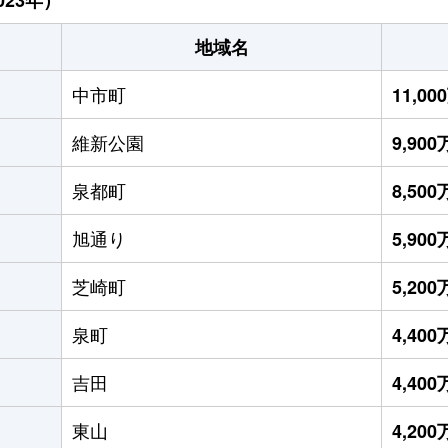
地域名
中市町
11,0
維新公園
9,90
泉都町
8,50
旭通り
5,90
芝崎町
5,20
泉町
4,40
吉田
4,40
東山
4,20