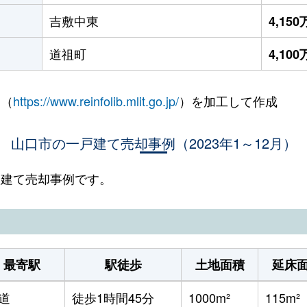
吉敷中東
4,15
道祖町
4,10
 （
https://www.reinfolib.mlit.go.jp/
）を加工して作成
山口市の一戸建て売却事例（2023年1～12月）
一戸建て売却事例です。
最寄駅
駅徒歩
土地面積
延床
道
徒歩1時間45分
1000m²
115m²