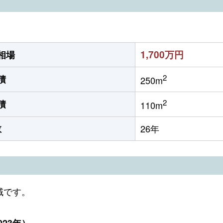
1,700万円
相場
2
積
250m
2
積
110m
数
26年
域です。
23年）