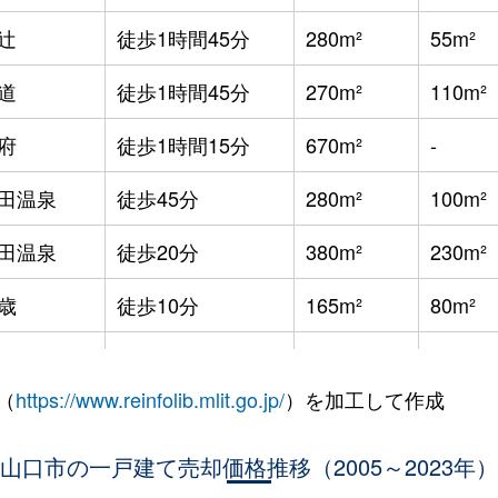
辻
徒歩1時間45分
280m²
55m²
道
徒歩1時間45分
270m²
110m²
府
徒歩1時間15分
670m²
-
田温泉
徒歩45分
280m²
100m²
田温泉
徒歩20分
380m²
230m²
歳
徒歩10分
165m²
80m²
口(山口)
徒歩14分
195m²
130m²
（
https://www.reinfolib.mlit.go.jp/
）を加工して作成
知須
徒歩2分
240m²
280m²
知須
山口市の一戸建て売却価格推移（2005～2023年）
徒歩4分
470m²
220m²