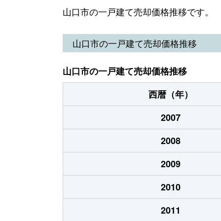
阿知須
3,000万円
阿
山口市の一戸建て売却価格推移です。
阿知須
2,400万円
阿
山口市の一戸建て売却価格推移
阿知須
2,100万円
阿
山口市の一戸建て売却価格推移
阿知須
1,800万円
阿
西暦（年）
阿知須
1,300万円
岩
2007
阿知須
330万円
岩
2008
阿東生雲東分
200万円
渡
2009
阿東地福下
4万円
渡
2010
維新公園
9,900万円
矢
2011