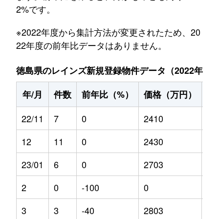
2%です。
※2022年度から集計方法が変更されたため、20
22年度の前年比データはありません。
徳島県のレインズ新規登録物件データ（2022年11月～
年/月
件数
前年比（%）
価格（万円）
前
22/11
7
0
2410
0
12
11
0
2430
0
23/01
6
0
2703
9.7
2
0
-100
0
0
3
3
-40
2803
14