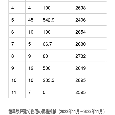
4
4
100
2698
0.7
5
45
542.9
2406
-10
6
10
100
2654
12
7
5
66.7
2680
20
8
9
80
2732
5.2
9
12
500
2649
-5
10
10
233.3
2895
24
11
7
0
2595
7.7