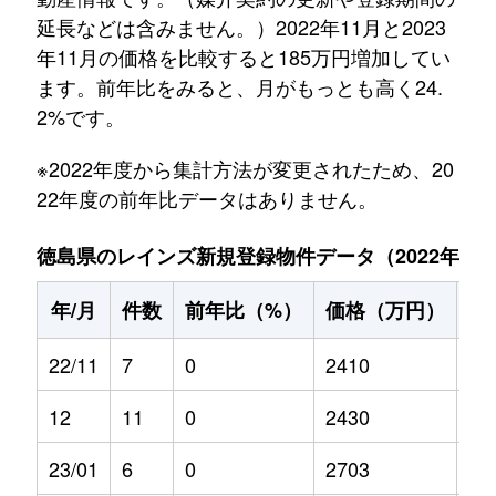
延長などは含みません。）2022年11月と2023
年11月の価格を比較すると185万円増加してい
ます。前年比をみると、月がもっとも高く24.
2%です。
※2022年度から集計方法が変更されたため、20
22年度の前年比データはありません。
徳島県のレインズ新規登録物件データ（2022年11月～
年/月
件数
前年比（%）
価格（万円）
前
22/11
7
0
2410
0
12
11
0
2430
0
23/01
6
0
2703
9.7