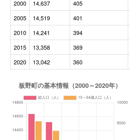
2000
14,637
405
2,0
2005
14,519
401
1,8
2010
14,241
394
1,7
2015
13,358
369
1,4
2020
13,042
360
1,4