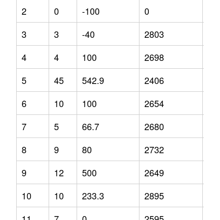
2
0
-100
0
0
3
3
-40
2803
14
4
4
100
2698
0.7
5
45
542.9
2406
-10
6
10
100
2654
12
7
5
66.7
2680
20
8
9
80
2732
5.2
9
12
500
2649
-5
10
10
233.3
2895
24
11
7
0
2595
7.7