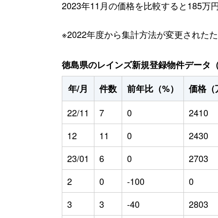
2023年11月の価格を比較すると185
※2022年度から集計方法が変更された
徳島県のレインズ新規登録物件データ（20
年/月
件数
前年比（%）
価格（
22/11
7
0
2410
12
11
0
2430
23/01
6
0
2703
2
0
-100
0
3
3
-40
2803