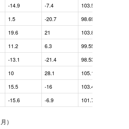
-14.9
-7.4
103.52
-
1.5
-20.7
98.69
-
19.6
21
103.87
2
11.2
6.3
99.55
-
-13.1
-21.4
98.53
-
10
28.1
105.15
5
15.5
-16
103.46
0
-15.6
-6.9
101.75
5