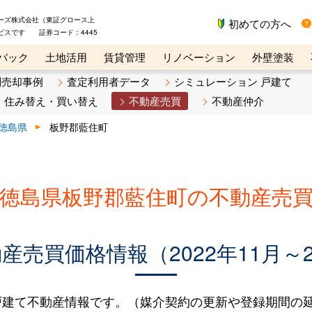
ーズ株式会社（東証グロース上
初めての方へ
ビスです 証券コード：4445
バック
土地活用
賃貸管理
リノベーション
外壁塗装
ライン講座
リビンマガジンBiz
不動産売却ご相談デスク
別売却事例
査定利用者データ
シミュレーション 戸建て
住み替え・買い替え
不動産売買
不動産仲介
徳島県
板野郡藍住町
徳島県板野郡藍住町の不動産売
売買価格情報（2022年11月～2
建て不動産情報です。（媒介契約の更新や登録期間の延長