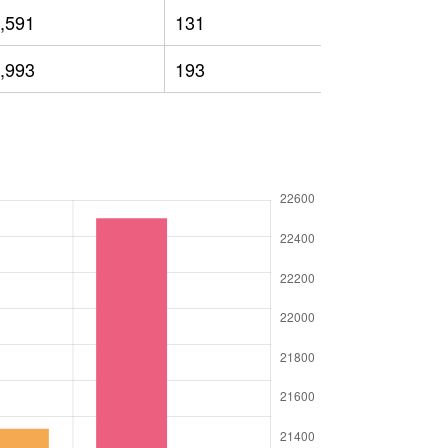
,591
131
13,973
,993
193
13,133