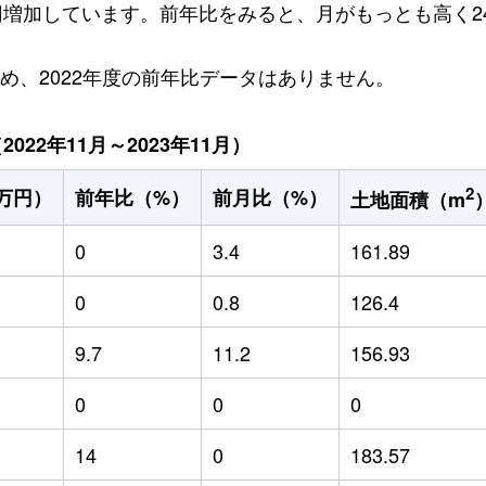
万円増加しています。前年比をみると、月がもっとも高く24
ため、2022年度の前年比データはありません。
22年11月～2023年11月）
2
万円）
前年比（%）
前月比（%）
土地面積（m
0
3.4
161.89
0
0.8
126.4
9.7
11.2
156.93
0
0
0
14
0
183.57