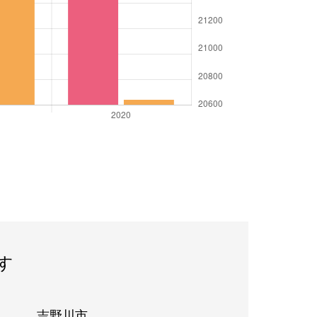
す
吉野川市