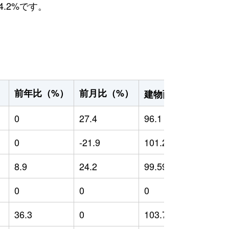
.2%です。
2
前年比（%）
前月比（%）
）
建物面積（m
）
0
27.4
96.1
0
0
-21.9
101.2
0
8.9
24.2
99.59
5
0
0
0
0
36.3
0
103.7
6