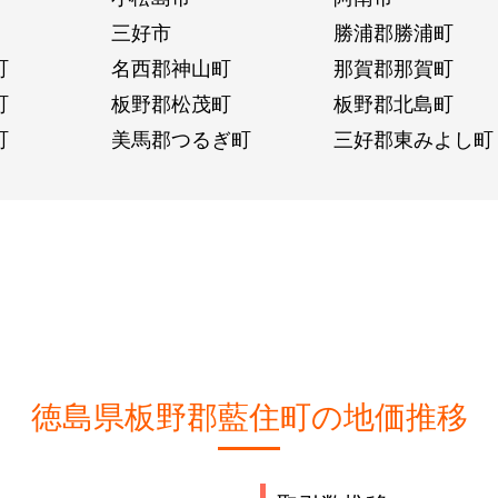
三好市
勝浦郡勝浦町
町
名西郡神山町
那賀郡那賀町
町
板野郡松茂町
板野郡北島町
町
美馬郡つるぎ町
三好郡東みよし町
徳島県板野郡藍住町の地価推移