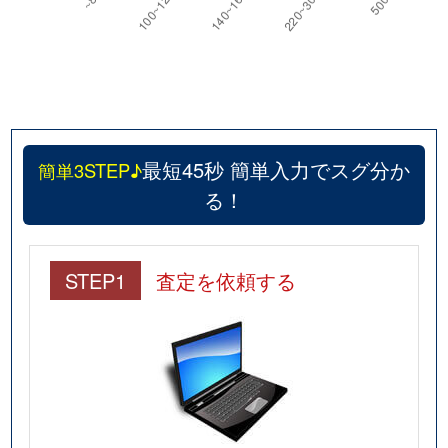
最短45秒 簡単入力でスグ分か
簡単3STEP♪
る！
STEP1
査定を依頼する