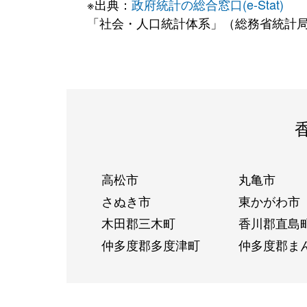
※出典：
政府統計の総合窓口(e-Stat)
「社会・人口統計体系」（総務省統計
高松市
丸亀市
さぬき市
東かがわ市
木田郡三木町
香川郡直島
仲多度郡多度津町
仲多度郡ま