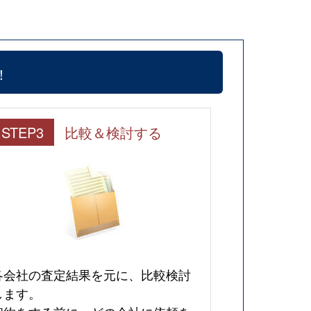
！
STEP3
比較＆検討する
各会社の査定結果を元に、比較検討
します。