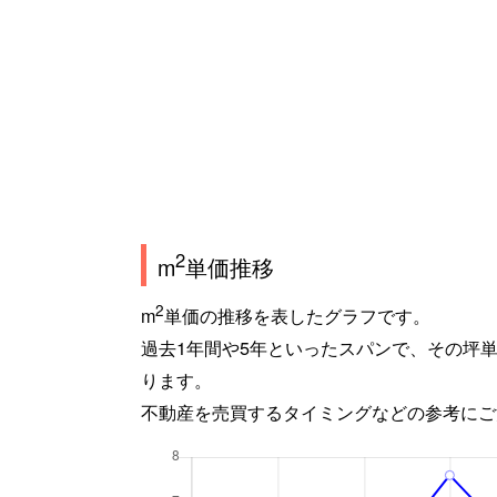
2
m
単価推移
2
m
単価の推移を表したグラフです。
過去1年間や5年といったスパンで、その坪
ります。
不動産を売買するタイミングなどの参考にご