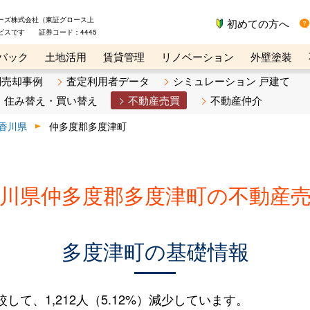
ーズ株式会社（東証グロース上
初めての方へ
ビスです 証券コード：4445
バック
土地活用
賃貸管理
リノベーション
外壁塗装
ライン講座
リビンマガジンBiz
不動産売却ご相談デスク
別売却事例
査定利用者データ
シミュレーション 戸建て
住み替え・買い替え
不動産売買
不動産仲介
香川県
仲多度郡多度津町
川県仲多度郡多度津町の不動産
多度津町の基礎情報
較して、1,212人（5.12%）減少しています。