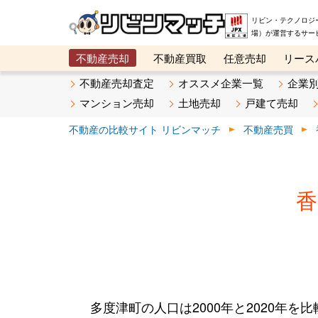
リビン・テクノロジ
場）が運営するサー
不動産売却
不動産買取
任意売却
リース
メタ住宅展示場
ベスト不動産カンパニー
オン
不動産売却査定
オススメ企業一覧
企業
マンション売却
土地売却
戸建て売却
不動産の比較サイト リビンマッチ
不動産売買
香
多度津町の人口は2000年と2020年を比