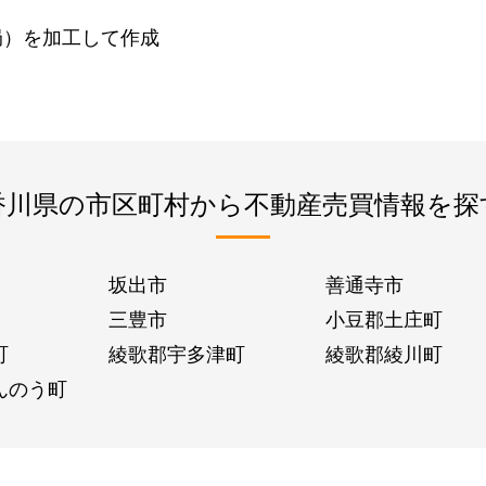
局）を加工して作成
香川県の市区町村から不動産売買情報を探
坂出市
善通寺市
三豊市
小豆郡土庄町
町
綾歌郡宇多津町
綾歌郡綾川町
んのう町