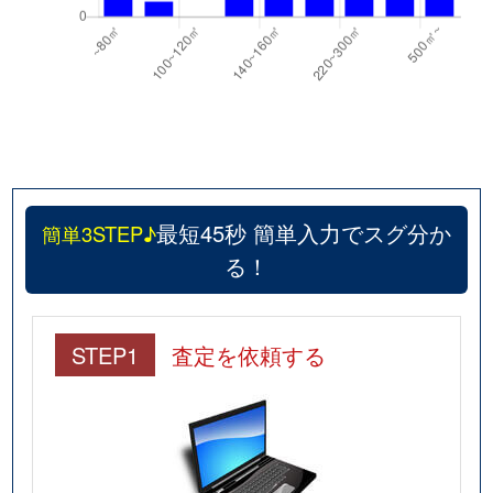
最短45秒 簡単入力でスグ分か
簡単3STEP♪
る！
STEP1
査定を依頼する