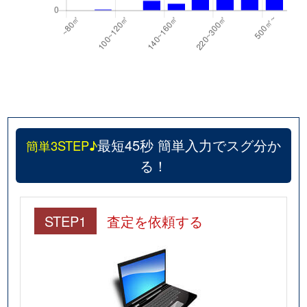
最短45秒 簡単入力でスグ分か
簡単3STEP♪
る！
STEP1
査定を依頼する