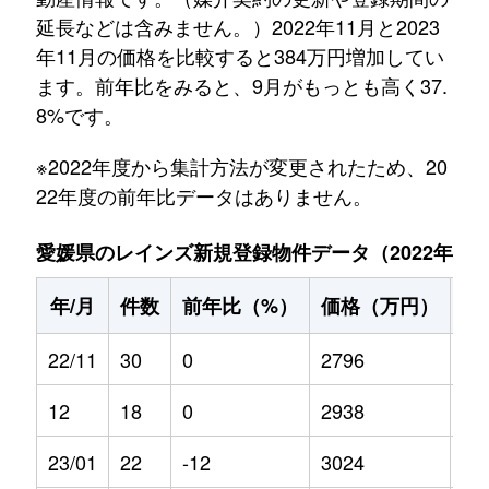
延長などは含みません。）2022年11月と2023
年11月の価格を比較すると384万円増加してい
ます。前年比をみると、9月がもっとも高く37.
8%です。
※2022年度から集計方法が変更されたため、20
22年度の前年比データはありません。
愛媛県のレインズ新規登録物件データ（2022年11月～
年/月
件数
前年比（%）
価格（万円）
前
22/11
30
0
2796
0
12
18
0
2938
0
23/01
22
-12
3024
13