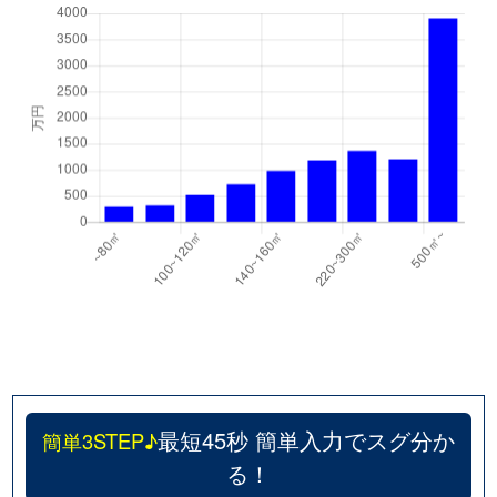
最短45秒 簡単入力でスグ分か
簡単3STEP♪
る！