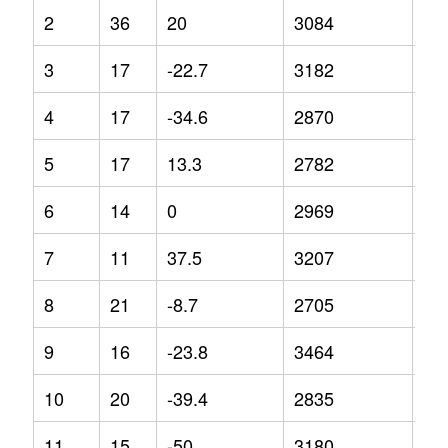
2
36
20
3084
13
3
17
-22.7
3182
15
4
17
-34.6
2870
3.1
5
17
13.3
2782
-4.
6
14
0
2969
15
7
11
37.5
3207
18
8
21
-8.7
2705
-1.
9
16
-23.8
3464
37
10
20
-39.4
2835
3.4
11
15
-50
3180
13