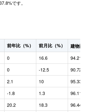
7.8%です。
2
前年比（%）
前月比（%）
）
建物面積（m
）
0
16.6
94.21
0
0
-12.5
90.72
0
2.1
10
95.33
0
-1.8
1.3
96.11
1
20.2
18.3
96.44
6