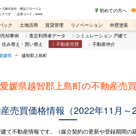
ーズ株式会社（東証グロース上
初めての方へ
ビスです 証券コード：4445
バック
土地活用
賃貸管理
リノベーション
外壁塗装
ライン講座
リビンマガジンBiz
不動産売却ご相談デスク
別売却事例
査定利用者データ
シミュレーション 戸建て
住み替え・買い替え
不動産売買
不動産仲介
愛媛県
越智郡上島町
愛媛県越智郡上島町の不動産売
売買価格情報（2022年11月～2
建て不動産情報です。（媒介契約の更新や登録期間の延長