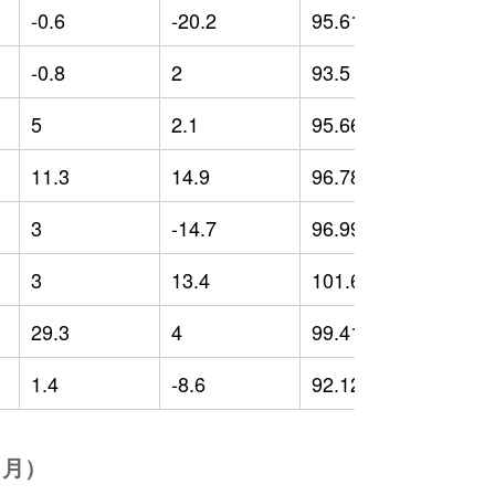
-0.6
-20.2
95.61
2
-0.8
2
93.5
-
5
2.1
95.66
5
11.3
14.9
96.78
3
3
-14.7
96.99
3
3
13.4
101.65
1
29.3
4
99.41
1
1.4
-8.6
92.12
-