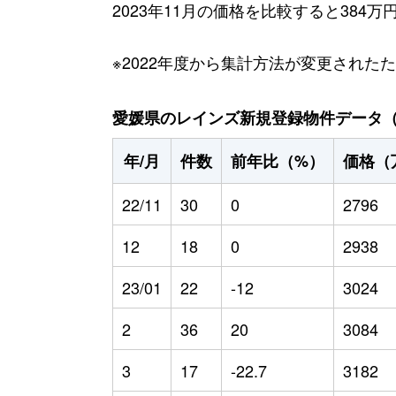
2023年11月の価格を比較すると384
※2022年度から集計方法が変更された
愛媛県のレインズ新規登録物件データ（20
年/月
件数
前年比（%）
価格（
22/11
30
0
2796
12
18
0
2938
23/01
22
-12
3024
2
36
20
3084
3
17
-22.7
3182