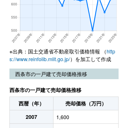
福武
720万円
伊予西条
徒歩26分
福武
730万円
伊予西条
徒歩45分
船屋
1,400万円
伊予西条
徒歩45分
※出典：国土交通省不動産取引価格情報 （
http
古川
1,400万円
伊予西条
徒歩45分
s://www.reinfolib.mlit.go.jp/
）を加工して作成
古川
2,000万円
伊予西条
徒歩45分
西条市の一戸建て売却価格推移
三津屋
830万円
壬生川
徒歩9分
西条市の一戸建て売却価格推移
三津屋南
3,000万円
壬生川
徒歩9分
西暦（年）
売却価格（万円）
三津屋南
2,000万円
壬生川
徒歩6分
2007
1,600
港
480万円
伊予西条
徒歩45分