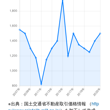
下島山
650万円
伊予西条
徒歩1時間
小松町新屋敷
500万円
伊予小松
徒歩19分
下島山
1,100万円
伊予西条
徒歩45分
下島山
250万円
伊予西条
徒歩1時間
周布
50万円
壬生川
徒歩45分
周布
2,000万円
壬生川
徒歩14分
周布
720万円
壬生川
徒歩45分
洲之内
2,400万円
石鎚山
徒歩26分
周布
860万円
壬生川
徒歩18分
高田
350万円
伊予三芳
徒歩16分
周布
240万円
壬生川
徒歩28分
旦之上
2,000万円
伊予三芳
徒歩45分
周布
700万円
壬生川
徒歩45分
丹原町池田
360万円
壬生川
徒歩45分
周布
790万円
壬生川
徒歩15分
丹原町願連寺
250万円
伊予西条
徒歩45分
洲之内
150万円
石鎚山
徒歩6分
※出典：国土交通省不動産取引価格情報 （
http
丹原町願連寺
780万円
壬生川
徒歩45分
洲之内
20万円
石鎚山
徒歩26分
s://www.reinfolib.mlit.go.jp/
）を加工して作成