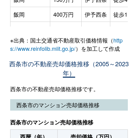
大町
1,600万円
伊予西条
徒歩6分
飯岡
400万円
伊予西条
徒歩1時間
大町
8,800万円
伊予西条
徒歩6分
飯岡
1,400万円
伊予西条
徒歩45分
大町
300万円
伊予西条
徒歩9分
※出典：国土交通省不動産取引価格情報（
http
石延
600万円
伊予三芳
徒歩45分
大町
900万円
伊予西条
徒歩14分
s://www.reinfolib.mlit.go.jp/
）を加工して作成
円海寺
3,100万円
壬生川
徒歩18分
大町
380万円
伊予西条
徒歩6分
西条市の不動産売却価格推移（2005～2023
年）
円海寺
1,700万円
壬生川
徒歩14分
大町
350万円
伊予西条
徒歩9分
大町
400万円
伊予西条
徒歩5分
西条市の不動産売却価格推移です。
大町
1,000万円
伊予西条
徒歩7分
大町
3,900万円
伊予西条
徒歩7分
西条市のマンション売却価格推移
大町
1,000万円
伊予西条
徒歩10分
大町
850万円
伊予西条
徒歩4分
河原津
390万円
伊予三芳
徒歩45分
西条市のマンション売却価格推移
大町
600万円
伊予西条
徒歩11分
神拝
780万円
伊予西条
徒歩10分
西暦（年）
売却価格（万円）