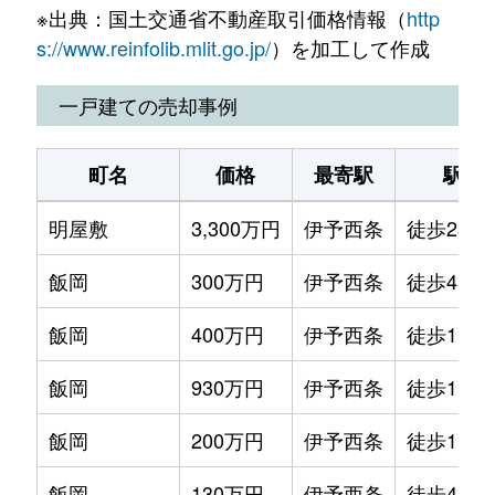
※出典：国土交通省不動産取引価格情報（
http
飯岡
6,000万円
伊予西条
徒歩45分
s://www.reinfolib.mlit.go.jp/
）を加工して作成
飯岡
1,800万円
伊予西条
徒歩45分
一戸建ての売却事例
石田
550万円
玉之江
徒歩4分
町名
価格
最寄駅
駅徒
大町
690万円
伊予西条
徒歩14分
明屋敷
3,300万円
伊予西条
徒歩28分
大町
1,900万円
伊予西条
徒歩4分
飯岡
300万円
伊予西条
徒歩45分
大町
990万円
伊予西条
徒歩9分
飯岡
400万円
伊予西条
徒歩1時間
大町
920万円
伊予西条
徒歩9分
飯岡
930万円
伊予西条
徒歩1時間
大町
2,300万円
伊予西条
徒歩14分
飯岡
200万円
伊予西条
徒歩1時間
大町
3,700万円
伊予西条
徒歩6分
飯岡
130万円
伊予西条
徒歩45分