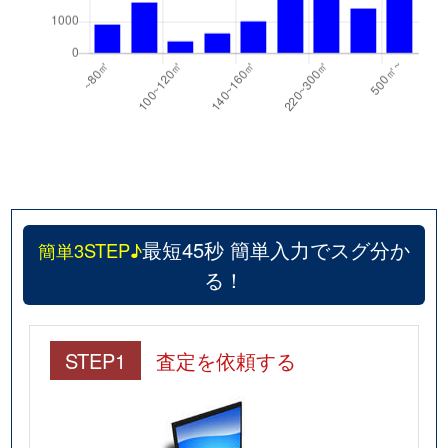
最短45秒 簡単入力でスグ分か
簡単3STEP♪
る！
STEP1
査定を依頼する