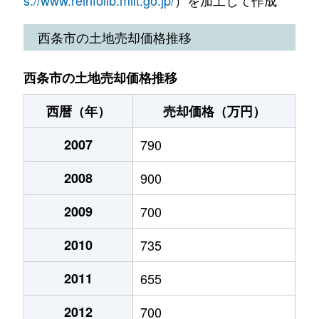
丹原町高松
350万円
壬生川
徒歩1時間
洲之内
430万円
伊予西条
徒歩29分
西条市の土地売却価格推移
朔日市
2,800万円
伊予西条
徒歩24分
高田
280万円
伊予三芳
徒歩15分
西条市の土地売却価格推移
朔日市
530万円
伊予西条
徒歩28分
玉之江
120万円
玉之江
徒歩13分
西暦（年）
売却価格（万円）
朔日市
3,300万円
伊予西条
徒歩20分
旦之上
5万円
伊予三芳
徒歩45分
2007
790
中野
50万円
伊予西条
徒歩45分
丹原町今井
670万円
壬生川
徒歩1時間
2008
900
壬生川
900万円
壬生川
徒歩11分
丹原町来見
140万円
玉之江
徒歩1時間
2009
700
壬生川
2,000万円
壬生川
徒歩12分
丹原町来見
300万円
壬生川
徒歩2時
2010
735
早川
120万円
伊予西条
徒歩1時間
丹原町古田
65万円
伊予西条
徒歩45分
2011
655
福武
1,800万円
伊予西条
徒歩29分
丹原町長野
100万円
壬生川
徒歩1時間
2012
700