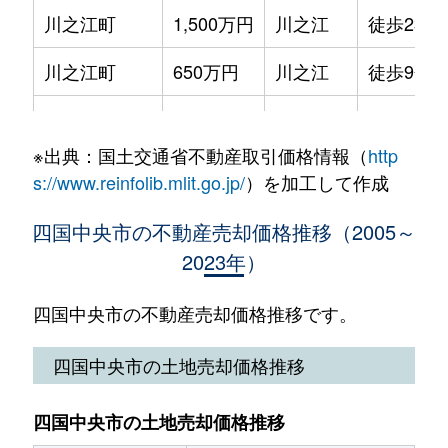
川之江町
1,500万円
川之江
徒歩23分
金生町下分
330万円
川之江
徒歩24
川之江町
650万円
川之江
徒歩9分
金生町山田井
660万円
川之江
徒歩45
川之江町
600万円
川之江
徒歩23分
金生町山田井
1,100万円
川之江
徒歩45
※出典：国土交通省不動産取引価格情報（
http
川之江町
150万円
川之江
徒歩18分
金生町山田井
800万円
川之江
徒歩29
s://www.reinfolib.mlit.go.jp/
）を加工して作成
川之江町
330万円
川之江
徒歩8分
具定町
100万円
伊予三島
徒歩23
四国中央市の不動産売却価格推移（2005～
2023年）
川之江町
800万円
川之江
徒歩4分
寒川町
280万円
伊予寒川
徒歩20
川之江町
200万円
川之江
徒歩10分
四国中央市の不動産売却価格推移です。
寒川町
2,200万円
伊予寒川
徒歩26
金生町山田井
150万円
川之江
徒歩45分
四国中央市の土地売却価格推移
寒川町
520万円
伊予寒川
徒歩21
寒川町
1,900万円
伊予寒川
徒歩28分
寒川町
50万円
伊予寒川
徒歩19
四国中央市の土地売却価格推移