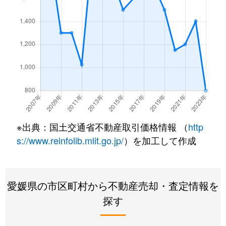
妻鳥町
1,800万円
川之江
徒歩45
妻鳥町
5,700万円
川之江
徒歩45
妻鳥町
620万円
川之江
徒歩28
妻鳥町
1,100万円
川之江
徒歩45
※出典：国土交通省不動産取引価格情報 （
http
s://www.reinfolib.mlit.go.jp/
）を加工して作成
愛媛県の市区町村から不動産売却・査定情報を
探す