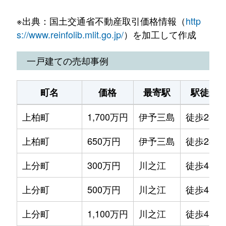
上分町
3,600万円
川之江
徒歩45
※出典：国土交通省不動産取引価格情報（
http
上分町
760万円
川之江
徒歩45
s://www.reinfolib.mlit.go.jp/
）を加工して作成
上分町
260万円
川之江
徒歩29
一戸建ての売却事例
川之江町
520万円
川之江
徒歩4分
町名
価格
最寄駅
駅徒歩
川之江町
860万円
川之江
徒歩9分
上柏町
1,700万円
伊予三島
徒歩28分
川之江町
23,000万円
川之江
徒歩24
上柏町
650万円
伊予三島
徒歩28分
川之江町
570万円
川之江
徒歩9分
上分町
300万円
川之江
徒歩45分
川之江町
1,800万円
川之江
徒歩4分
上分町
500万円
川之江
徒歩45分
川之江町
230万円
川之江
徒歩9分
上分町
1,100万円
川之江
徒歩45分
金生町下分
670万円
川之江
徒歩14