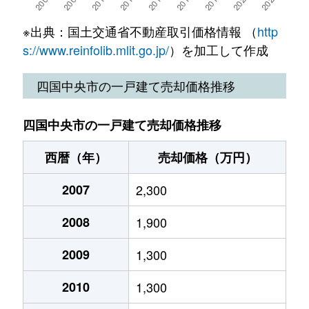
豊岡町長田
2,600万円
赤星
徒歩45
※出典：国土交通省不動産取引価格情報 （
http
豊岡町長田
1,000万円
赤星
徒歩45
s://www.reinfolib.mlit.go.jp/
）を加工して作成
豊岡町長田
1,300万円
赤星
徒歩45
四国中央市の一戸建て売却価格推移
豊岡町長田
460万円
赤星
徒歩45
四国中央市の一戸建て売却価格推移
豊岡町長田
640万円
赤星
徒歩45
西暦（年）
売却価格（万円）
豊岡町長田
490万円
赤星
徒歩45
2007
2,300
豊岡町長田
600万円
赤星
徒歩45
2008
1,900
豊岡町長田
1,200万円
赤星
徒歩45
2009
1,300
豊岡町長田
740万円
赤星
徒歩45
2010
1,300