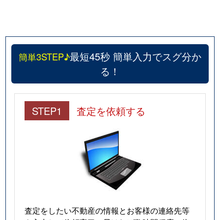
最短45秒 簡単入力でスグ分か
簡単3STEP♪
る！
STEP1
査定を依頼する
査定をしたい不動産の情報とお客様の連絡先等