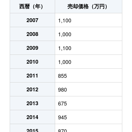
寒川町
1,400万円
伊予寒川
徒歩16分
下柏町
870万円
伊予三島
徒歩45
西暦（年）
売却価格（万円）
下柏町
2,000万円
伊予三島
徒歩23分
下柏町
2007
1,200万円
1,100
伊予三島
徒歩28
土居町入野
50万円
伊予土居
徒歩7分
2008
1,000
新宮町馬立
290万円
-
-
土居町蕪崎
3,200万円
伊予土居
徒歩45分
2009
1,100
土居町蕪崎
2,300万円
伊予土居
徒歩26
土居町津根
200万円
赤星
徒歩9分
2010
1,000
土居町北野
200万円
伊予土居
徒歩28
土居町野田
100万円
赤星
徒歩23分
2011
855
土居町小林
700万円
伊予土居
徒歩14
土居町野田
8,000万円
赤星
徒歩20分
2012
980
土居町津根
660万円
赤星
徒歩6分
豊岡町長田
2,400万円
伊予寒川
徒歩45分
2013
675
土居町津根
170万円
赤星
徒歩9分
豊岡町長田
1,300万円
伊予寒川
徒歩45分
2014
945
土居町津根
11,000万円
伊予寒川
徒歩16
中曽根町
3,400万円
伊予三島
徒歩11分
2015
870