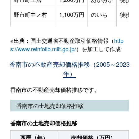
野市町東野
1,800万円
のいち
徒歩8分
野市町中ノ村
1,100万円
のいち
徒歩45
野市町東野
1,000万円
のいち
徒歩14分
野市町西野
3,000万円
のいち
徒歩14
野市町東野
3,100万円
のいち
徒歩45分
※出典：国土交通省不動産取引価格情報（
http
野市町西野
300万円
のいち
徒歩16
夜須町上夜須
270万円
夜須
徒歩45分
s://www.reinfolib.mlit.go.jp/
）を加工して作成
野市町西野
4,200万円
のいち
徒歩14
夜須町手結山
230万円
夜須
徒歩23分
香南市の不動産売却価格推移（2005～2023
年）
野市町西野
2,900万円
のいち
徒歩45
夜須町手結山
270万円
夜須
徒歩45分
野市町西野
2,500万円
のいち
徒歩11
香南市の不動産売却価格推移です。
夜須町手結山
410万円
夜須
徒歩24分
野市町東野
280万円
のいち
徒歩29
香南市の土地売却価格推移
夜須町西山
65万円
のいち
徒歩29分
野市町母代寺
2,500万円
のいち
徒歩25
吉川町吉原
580万円
よしかわ
徒歩45分
香南市の土地売却価格推移
野市町みどり野
1,500万円
のいち
徒歩29
西暦（年）
売却価格（万円）