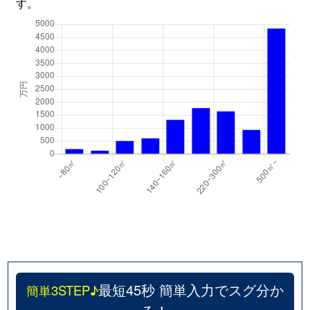
す。
最短45秒 簡単入力でスグ分か
簡単3STEP♪