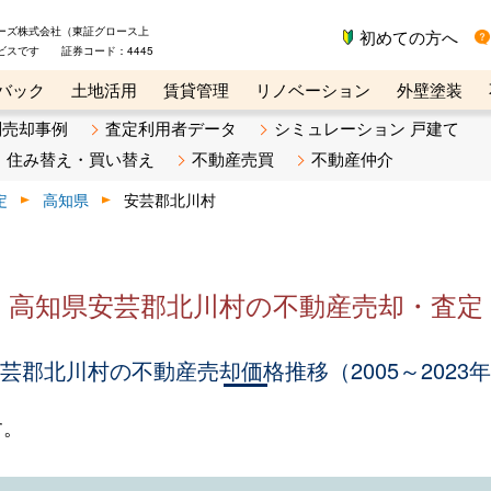
ーズ株式会社（東証グロース上
初めての方へ
ビスです 証券コード：4445
バック
土地活用
賃貸管理
リノベーション
外壁塗装
ライン講座
リビンマガジンBiz
不動産売却ご相談デスク
別売却事例
査定利用者データ
シミュレーション 戸建て
住み替え・買い替え
不動産売買
不動産仲介
定
高知県
安芸郡北川村
高知県安芸郡北川村の不動産売却・査定
芸郡北川村の不動産売却価格推移（2005～2023
す。