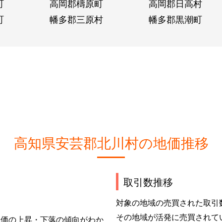
町
高岡郡檮原町
高岡郡日高村
町
幡多郡三原村
幡多郡黒潮町
高知県安芸郡北川村の地価推移
取引数推移
対象の地域の売買された取引
その地域が活発に売買されて
単価の上昇・下落の傾向がわか