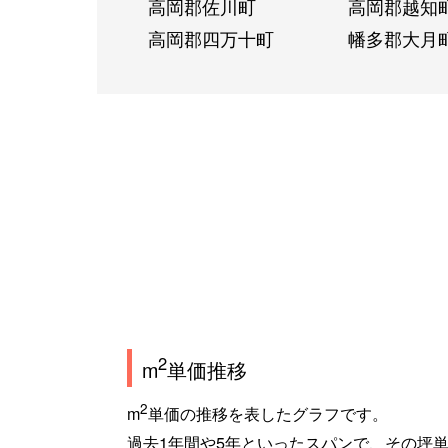
高岡郡佐川町
高岡郡越知
高岡郡四万十町
幡多郡大月
2
m
単価推移
2
m
単価の推移を表したグラフです。
過去1年間や5年といったスパンで、その坪