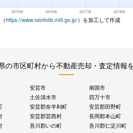
 （
https://www.reinfolib.mlit.go.jp/
）を加工して作成
県の市区町村から不動産売却・査定情報
安芸市
南国市
土佐清水市
四万十市
町
安芸郡奈半利町
安芸郡田野町
村
安芸郡芸西村
長岡郡本山町
村
吾川郡いの町
吾川郡仁淀川町