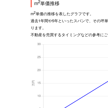
2
m
単価推移
2
m
単価の推移を表したグラフです。
過去1年間や5年といったスパンで、その坪
ります。
不動産を売買するタイミングなどの参考にご