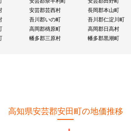
町
安芸郡奈半利町
安芸郡田野町
村
安芸郡芸西村
長岡郡本山町
村
吾川郡いの町
吾川郡仁淀川町
町
高岡郡檮原町
高岡郡日高村
町
幡多郡三原村
幡多郡黒潮町
高知県安芸郡安田町の地価推移