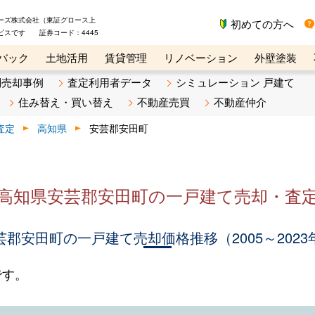
ーズ株式会社（東証グロース上
初めての方へ
ビスです 証券コード：4445
バック
土地活用
賃貸管理
リノベーション
外壁塗装
ライン講座
リビンマガジンBiz
不動産売却ご相談デスク
別売却事例
査定利用者データ
シミュレーション 戸建て
住み替え・買い替え
不動産売買
不動産仲介
査定
高知県
安芸郡安田町
高知県安芸郡安田町の一戸建て売却・査
芸郡安田町の一戸建て売却価格推移（2005～2023
です。