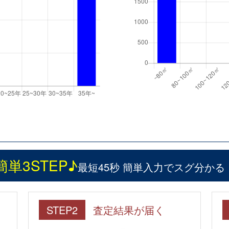
簡単3STEP♪
最短45秒 簡単入力でスグ分かる
STEP2
査定結果が届く