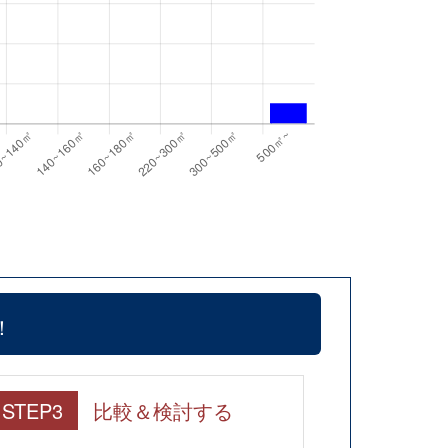
！
STEP3
比較＆検討する