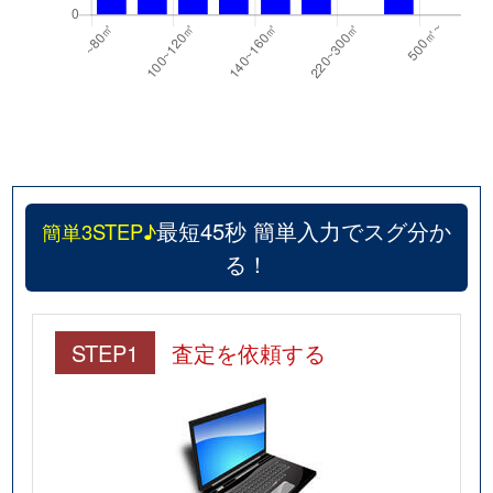
最短45秒 簡単入力でスグ分か
簡単3STEP♪
る！
STEP1
査定を依頼する