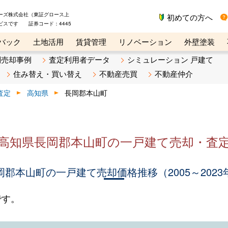
ーズ株式会社（東証グロース上
初めての方へ
ビスです 証券コード：4445
バック
土地活用
賃貸管理
リノベーション
外壁塗装
ライン講座
リビンマガジンBiz
不動産売却ご相談デスク
別売却事例
査定利用者データ
シミュレーション 戸建て
住み替え・買い替え
不動産売買
不動産仲介
査定
高知県
長岡郡本山町
高知県長岡郡本山町の一戸建て売却・査
岡郡本山町の一戸建て売却価格推移（2005～2023
です。