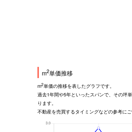
2
m
単価推移
2
m
単価の推移を表したグラフです。
過去1年間や5年といったスパンで、その坪
ります。
不動産を売買するタイミングなどの参考にご