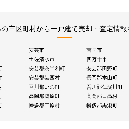
県の市区町村から一戸建て売却・査定情報
安芸市
南国市
土佐清水市
四万十市
町
安芸郡奈半利町
安芸郡田野町
村
安芸郡芸西村
長岡郡本山町
村
吾川郡いの町
吾川郡仁淀川町
町
高岡郡檮原町
高岡郡日高村
町
幡多郡三原村
幡多郡黒潮町