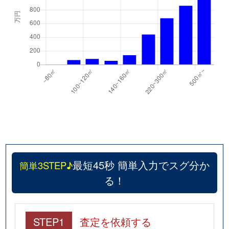
最短45秒 簡単入力でスグ分か
簡単3STEP♪
る！
STEP1
査定を依頼する