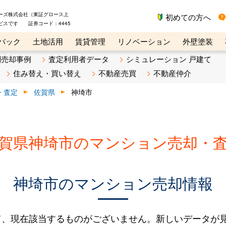
ーズ株式会社（東証グロース上
初めての方へ
ビスです 証券コード：4445
バック
土地活用
賃貸管理
リノベーション
外壁塗装
ライン講座
リビンマガジンBiz
不動産売却ご相談デスク
別売却事例
査定利用者データ
シミュレーション 戸建て
住み替え・買い替え
不動産売買
不動産仲介
・査定
佐賀県
神埼市
賀県神埼市のマンション売却・
神埼市のマンション売却情報
て、現在該当するものがございません。新しいデータが