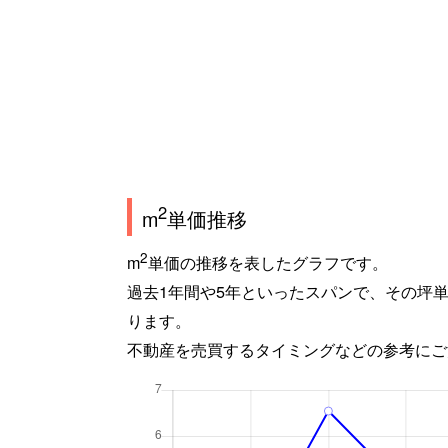
2
m
単価推移
2
m
単価の推移を表したグラフです。
過去1年間や5年といったスパンで、その坪
ります。
不動産を売買するタイミングなどの参考にご