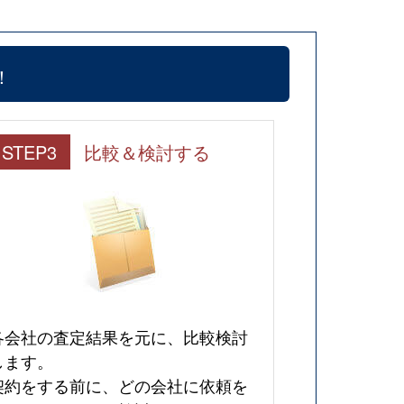
！
STEP3
比較＆検討する
各会社の査定結果を元に、比較検討
します。
契約をする前に、どの会社に依頼を