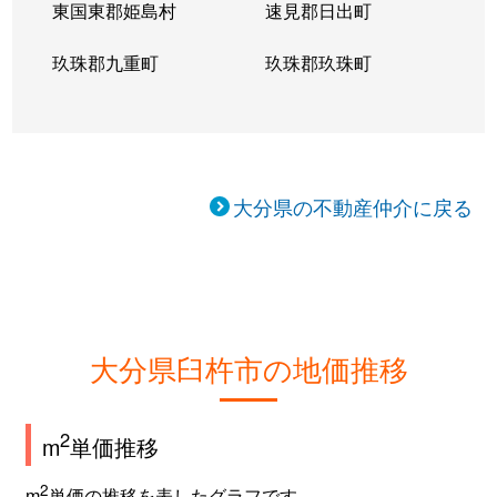
東国東郡姫島村
速見郡日出町
玖珠郡九重町
玖珠郡玖珠町
大分県の不動産仲介に戻る
大分県臼杵市の地価推移
2
m
単価推移
2
m
単価の推移を表したグラフです。