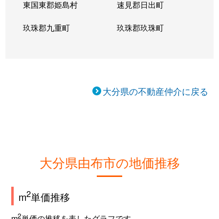
東国東郡姫島村
速見郡日出町
玖珠郡九重町
玖珠郡玖珠町
大分県の不動産仲介に戻る
大分県由布市の地価推移
2
m
単価推移
2
m
単価の推移を表したグラフです。