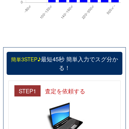
最短45秒 簡単入力でスグ分か
簡単3STEP♪
る！
STEP1
査定を依頼する