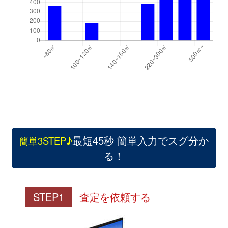
最短45秒 簡単入力でスグ分か
簡単3STEP♪
る！
STEP1
査定を依頼する